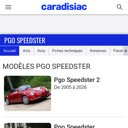
Connexion / Inscription
PGO SPEEDSTER
Accueil
Accueil
Avis
Actu
Fiches techniques
Annonces
Forum
Actu
MODÈLES PGO SPEEDSTER
Essais
Pgo Speedster 2
Guide
De 2005 à 2026
d'achat
Electriques
Utilitaires
Pgo Speedster