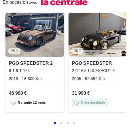
En occasion
avec
PRO
PRO
PGO SPEEDSTER 2
PGO SPEEDSTER
II 1.6 T 184
2.0 16V 140 EXECUTIF
2018
16 800 Km
Manuelle
Essence
2005
52 552 Km
Manuelle
46 990 €
31 990 €
Garantie 12 mois
Offre équitable