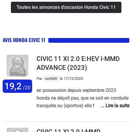
Toutes les annonces d'occasion Honda Civic 11
AVIS HONDA CIVIC 11
CIVIC 11 XI 2.0 E:HEV I-MMD
ADVANCE
(2023)
Par
swt600
le 17/12/2023
19,2
/20
en possession depuis septembre 2023
honda ne déçoit pas, que ce soit en conduite
tranquille ou (sportive) elle fait tout très bien
et la consommation est très raisonnable 5l
pour ma part en conduite normal sans faire
de conduite eco mais j'ai essayé la conduite
CIVIC 11 XI 2.0 I-MMD