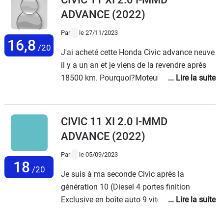
eco en ville et le résultat est impressionnant
ADVANCE
(2022)
3.2l pour un 184 ch essence cela n'existe
pas ailleurs que chez honda.le seul point
Par
le 27/11/2023
16,8
négatif sont les passages de roues qui
/20
J'ai acheté cette Honda Civic advance neuve
semblent pas fini donc si vous pouvez
il y a un an et je viens de la revendre après
prendre les bavettes n'hésitez pas.
18500 km. Pourquoi?Moteur fabuleux, super
reprises, consommations correctes sans
plus, tenue de route exceptionnelle.
Insonorisation déplorable, bruits de
CIVIC 11 XI 2.0 I-MMD
roulements permanents donc bruits
ADVANCE
(2022)
insupportables dans l'habitacle. Tout le
plaisir est gâché surtout sur routes
Par
le 05/09/2023
18
gravillonnées. Honda n'a jamais répondu à
/20
Je suis à ma seconde Civic après la
ma réclamation. Siège passager très bas et
génération 10 (Diesel 4 portes finition
non réglable, une hérésie vu le prix de la
Exclusive en boîte auto 9 vitesses) qui
voiture.Pas de motorisation du haillon qui
m'avait donné entière satisfaction. J'ai dû en
est très haut.