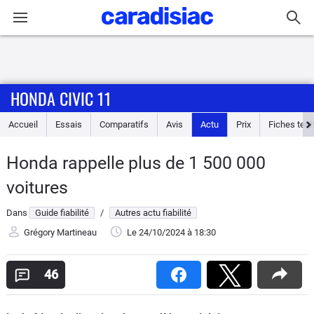
Connexion / Inscription
HONDA CIVIC 11
Accueil
Accueil
Essais
Comparatifs
Avis
Actu
Prix
Fiches tec
Actu
Honda rappelle plus de 1 500 000
Essais
voitures
Guide
Dans
Guide fiabilité
/
Autres actu fiabilité
d'achat
Grégory Martineau
Le 24/10/2024
à 18:30
Electriques
46
Utilitaires