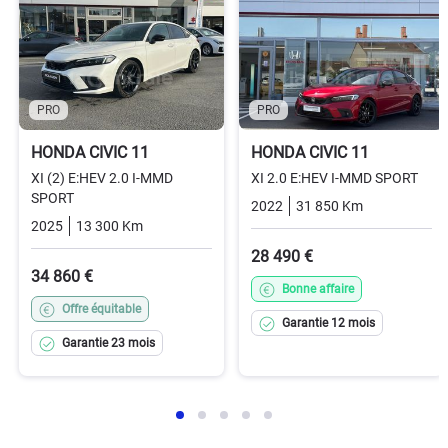
PRO
PRO
HONDA CIVIC 11
HONDA CIVIC 11
XI (2) E:HEV 2.0 I-MMD
XI 2.0 E:HEV I-MMD SPORT
SPORT
2022
31 850 Km
Automatiq
2025
13 300 Km
Automatique
Hybrid_essence_electric
28 490 €
34 860 €
Bonne affaire
Offre équitable
Garantie 12 mois
Garantie 23 mois