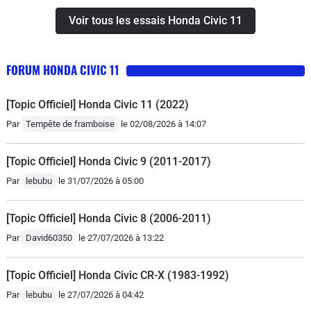
thermique ce qui met en évidence tous les
sécurisant. Sinon je roule cool en mode Eco
Voir tous les essais Honda Civic 11
autres bruits.
sur autoroute (120km/h) ou sur routes
secondaires et Confort en montagne. Le
FORUM HONDA CIVIC 11
freinage régénératif réglable avec les
palettes est très efficace dans les descentes
[Topic Officiel] Honda Civic 11 (2022)
de col et l'on freine très peu en utilisant la
Par
Tempête de framboise
le 02/08/2026 à 14:07
pédale d'une façon générale, c'est un coup à
prendre et cela contribue à la faible
[Topic Officiel] Honda Civic 9 (2011-2017)
consommation générale.L'hybride apporte
un couple équivalent à un diesel avec
Par
lebubu
le 31/07/2026 à 05:00
l'avantage d'une puissance immédiatement
disponible et des consommations que je
[Topic Officiel] Honda Civic 8 (2006-2011)
trouve très basses et une autonomie
Par
David60350
le 27/07/2026 à 13:22
moyenne de 550km (la taille du réservoir a
été encore réduite). La conduite en est très
[Topic Officiel] Honda Civic CR-X (1983-1992)
reposante avec de surcroît un effet patinage
Par
lebubu
le 27/07/2026 à 04:42
quasiment inexistant en cas d'accélération,