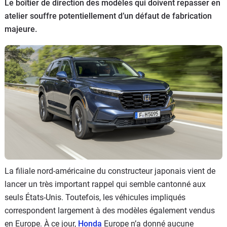
Le boîtier de direction des modèles qui doivent repasser en
Flottes
atelier souffre potentiellement d’un défaut de fabrication
Auto
majeure.
Services
Forum
Moto
Marques
La filiale nord-américaine du constructeur japonais vient de
lancer un très important rappel qui semble cantonné aux
seuls États-Unis. Toutefois, les véhicules impliqués
correspondent largement à des modèles également vendus
en Europe. À ce jour,
Honda
Europe n’a donné aucune