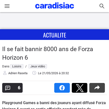
Connexion / Inscription
ACTUALITE
Accueil
Actu
Il se fait bannir 8000 ans de Forza
Horizon 6
Essais
Dans
Loisirs
/
Jeux vidéo
Guide
Adrien Raseta
Le 21/05/2026
à 20:32
d'achat
6
Electriques
Utilitaires
Playground Games a banni des joueurs ayant diffusé Forza