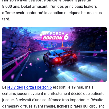
Horizon 6 avant sa sortie officielle pendant près de
Flottes
8 000 ans. Détail amusant : l’un des principaux leakers
Auto
affirme avoir contourné la sanction quelques heures plus
tard.
Services
Forum
Moto
Marques
Le
jeu vidéo
Forza Horizon 6
est sorti le 19 mai, mais
certains joueurs avaient manifestement décidé que patienter
jusque-là relevait d’une souffrance trop importante. Résultat :
gameplay diffusé avant l’heure, fichiers piratés qui circulent