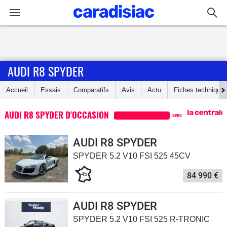
Connexion / Inscription
AUDI R8 SPYDER
Accueil
Accueil
Essais
Comparatifs
Avis
Actu
Fiches technique
Actu
AUDI R8 SPYDER D'OCCASION
avec
Essais
AUDI R8 SPYDER
Guide
SPYDER 5.2 V10 FSI 525 45CV
d'achat
45
84 990 €
Electriques
AUDI R8 SPYDER
Utilitaires
SPYDER 5.2 V10 FSI 525 R-TRONIC