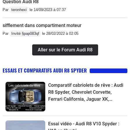
Question Audi R8
Par
teronhexi
le 14/09/2023 à 07:37
sifflement dans compartiment moteur
Par
Invité §pap083qf
le 28/02/2022 à 02:05
Aller sur le Forum Audi R8
ESSAIS ET COMPARATIFS AUDI R8 SPYDER
Comparatif cabriolets de rêve : Audi
R8 Spyder, Chevrolet Corvette,
Ferrari California, Jaguar XK,
Maserati GranCabrio, Mercedes SL,
Porsche 911
Essai vidéo - Audi R8 V10 Spyder :