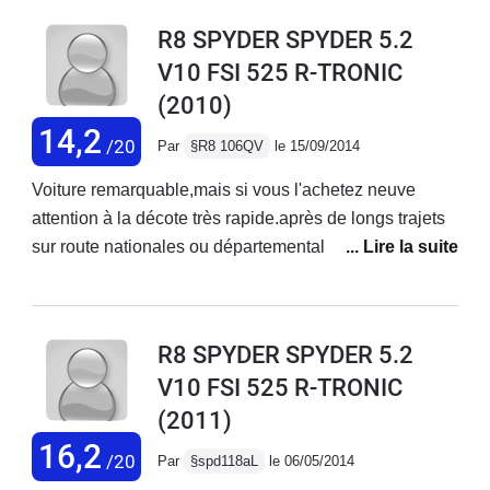
R8 SPYDER SPYDER 5.2
V10 FSI 525 R-TRONIC
(2010)
14,2
/20
Par
§R8 106QV
le 15/09/2014
Voiture remarquable,mais si vous l'achetez neuve
attention à la décote très rapide.après de longs trajets
sur route nationales ou départementales,attention au
dos.Une petite visite chez votre kiné vous fera le plus
grand bien.!Ce n'est pas une voiture pratique pour tout
les jours ou pour aller acheter le pain,mais procure un
R8 SPYDER SPYDER 5.2
immense plaisir de conduite,des accélérations
V10 FSI 525 R-TRONIC
foudroyantes,le son du V10 Lambo envoûtant,et une
(2011)
tenue de route difficile à prendre en défaut,(même à
très vive allure).Bonne répartition de la puissance
16,2
/20
Par
§spd118aL
le 06/05/2014
AV.AR,voiture très saine qui pardonne pas mal