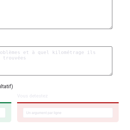
tatif)
Vous detestez