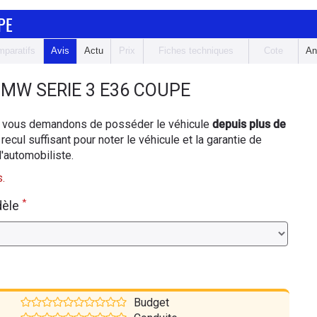
PE
paratifs
Avis
Actu
Prix
Fiches techniques
Cote
An
MW SERIE 3 E36 COUPE
ous vous demandons de posséder le véhicule
depuis plus de
 recul suffisant pour noter le véhicule et la garantie de
d'automobiliste.
.
*
dèle
Budget