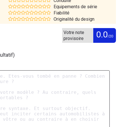
Conduite
Equipements de série
Fiabilité
Originalité du design
0.0
Votre note
/20
provisoire
ltatif)