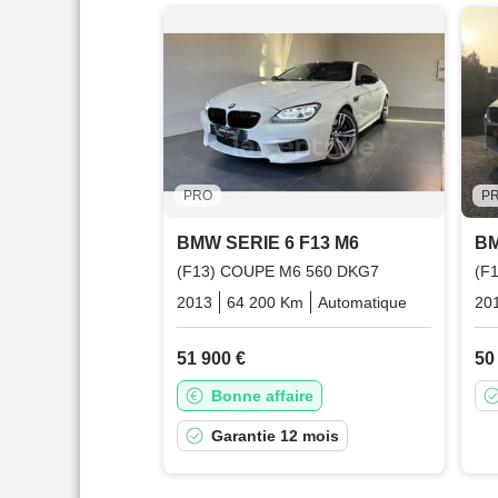
PRO
P
BMW SERIE 6 F13 M6
BM
(F13) COUPE M6 560 DKG7
(F
2013
64 200 Km
Automatique
Essence
20
51 900 €
50
Bonne affaire
Garantie 12 mois