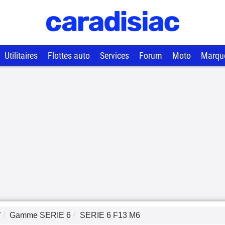
Utilitaires
Flottes auto
Services
Forum
Moto
Marqu
W
Gamme
SERIE 6
SERIE 6 F13 M6