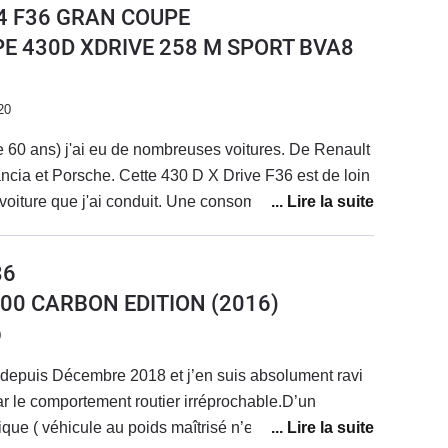
 4 F36 GRAN COUPE
nt le seul point faible que j'ai relevé.Si je devais
PE 430D XDRIVE 258 M SPORT BVA8
ne F type et sans doute en version V6 S pour avoir du
ps. Mais j'attends d'essayer une V6 S pour comparer
les cas, ce serait une occasion, car le regard de la
20
 me déplaît énormément, devenant complètement
e 60 ans) j'ai eu de nombreuses voitures. De Renault
 actuelle et une audi. Pas de problème pour
cia et Porsche. Cette 430 D X Drive F36 est de loin
a belle mais en gardant le sens vertical de celle
e voiture que j'ai conduit. Une consommation en
ement brutal ...
viron 8 litres conduite en Allemagne. Un entretien en
euro tout les 30.000 kms. Aujourd'hui j'ai 175000
86
n problème.Une vraie voiture sportive, un moteur
200 CARBON EDITION
(2016)
on boite chassis incomparable.Je vous l'annonce le
n version essence pour avoir les mêmes performance
0
sportive et qui consomme en équivalent au moins 15
 depuis Décembre 2018 et j’en suis absolument ravi
ar le comportement routier irréprochable.D’un
ique ( véhicule au poids maîtrisé n’entraînant pas