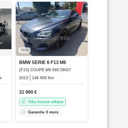
BMW SERIE 6 
(F13) (2) COUPE
2014
79 918 K
44 980 €
Bonne affai
PRO
Garantie 6 
BMW SERIE 6 F13 M6
(F13) COUPE M6 560 DKG7
e
Essence
2013
146 900 Km
Automatique
Essence
31 990 €
Très bonne affaire
Garantie 3 mois