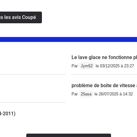
e consommables tels que pneus, plaquettes de
rer un peu gourmande en carburant quand on monte
us les avis Coupé
d’un creux entre 3000 et 4500 tr/mn entraînant aussi
ésent dans l’habitacle.Mais c’est un coupé sportif
é 50 cv supplémentaires.La finition est de bonne
omplet pour le prix.
Le lave glace ne fonctionne p
Par
Jym52
le 03/12/2025 à 23:27
problème de boite de vitesse 
Par
25asa
le 26/07/2025 à 14:32
04-2011)