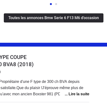
Toutes les annonces Bmw Serie 6 F13 M6 d'occasion
TYPE COUPE
00 BVA8
(2018)
0
Propriétaire d'une F type de 300 ch BVA depuis
ès satisfaite.Que du plaisir !J'éprouve même plus de
qu'avec mon ancien Boxster 981 (PDK) et mon
oîte manu).Le seul bémol concerne le son qui, pour
s avec le flat 6 de Porsche, mais bon je m'y