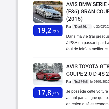
AVIS BMW SERIE
attendais. Et c'est vraime
(F36) GRAN COU
changer, je reprendrai u
(2015)
son et un peu plus de pe
à ma F type.Et dans tous 
Par
§Doc826zm
le 30/03/20
19,2
nouvelle F type (>2020)
/20
Dans ma vie (j'ai presqu
banal, entre une Mustang
à PSA en passant par Lan
moderniser le regard de l
(oui de loin) la meilleur
d'avant. Bizarre ce chang
dessous de 7 litres et en
concession de 400 à 700 
AVIS TOYOTA GT
kms au compteur et pas u
COUPE 2.0 D-4S 
parfait et une associati
diesel n'est pas mort, e
Par
§Ist574hS
le 26/03/202
il faut une voiture très 
17,8
Je possède cette voiture
l/100.
/20
autant par la ligne que p
entretien aisé et économ