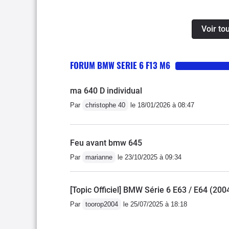
d’usure déraisonnable d
freins), elle peut s’avé
Voir to
dans les tours en raison 
un bruit moteur un peu pr
complet qui aurait mérit
FORUM BMW SERIE 6 F13 M6
facture et l’équipement c
ma 640 D individual
Par
christophe 40
le 18/01/2026 à 08:47
Feu avant bmw 645
Par
marianne
le 23/10/2025 à 09:34
[Topic Officiel] BMW Série 6 E63 / E64 (20
Par
toorop2004
le 25/07/2025 à 18:18