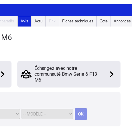
paratifs
Avis
Actu
Prix
Fiches techniques
Cote
Annonces
3 M6
Échangez avec notre
communauté Bmw Serie 6 F13
M6
OK