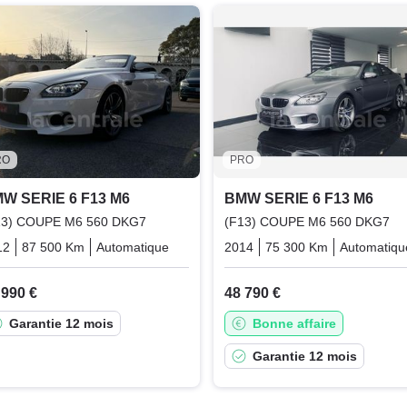
RO
PRO
W SERIE 6 F13 M6
BMW SERIE 6 F13 M6
13) COUPE M6 560 DKG7
(F13) COUPE M6 560 DKG7
12
87 500 Km
Automatique
Essence
2014
75 300 Km
Automatiqu
 990 €
48 790 €
Garantie 12 mois
Bonne affaire
Garantie 12 mois