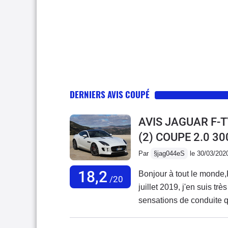
DERNIERS AVIS COUPÉ
AVIS JAGUAR F-
(2) COUPE 2.0 3
Par
§jag044eS
le 30/03/202
18,2
Bonjour à tout le monde,
/20
juillet 2019, j'en suis tr
sensations de conduite 
ancienne 997 phase 1 (b
ce modèle, ne rivalise pa