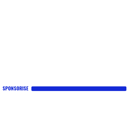
Flottes
Auto
Services
Forum
Moto
Marques
SPONSORISE