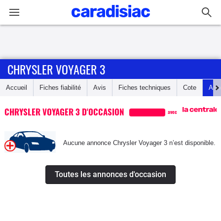
Connexion / Inscription
CHRYSLER VOYAGER 3
Accueil
Accueil
Fiches fiabilité
Avis
Fiches techniques
Cote
Ann
Actu
CHRYSLER VOYAGER 3 D'OCCASION
avec
Essais
Aucune annonce Chrysler Voyager 3 n’est disponible.
Guide
d'achat
Toutes les annonces d'occasion
Electriques
Utilitaires