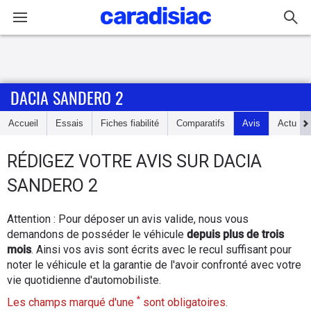
Connexion / Inscription
DACIA SANDERO 2
Accueil
Accueil
Essais
Fiches fiabilité
Comparatifs
Avis
Actu
Actu
RÉDIGEZ
VOTRE AVIS SUR
DACIA
Essais
SANDERO 2
Guide
Attention : Pour déposer un avis valide, nous vous
d'achat
demandons de posséder le véhicule
depuis plus de trois
mois
. Ainsi vos avis sont écrits avec le recul suffisant pour
Electriques
noter le véhicule et la garantie de l'avoir confronté avec votre
vie quotidienne d'automobiliste.
Utilitaires
*
Les champs marqué d'une
sont obligatoires.