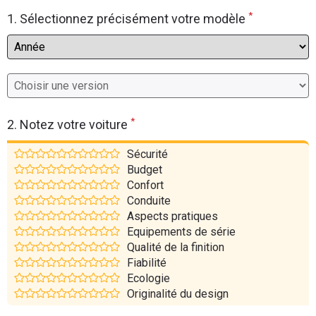
*
Flottes
1. Sélectionnez précisément votre modèle
Auto
Services
Forum
*
2. Notez votre voiture
Moto
Sécurité
Budget
Marques
Confort
Conduite
Aspects pratiques
Equipements de série
Qualité de la finition
Fiabilité
Ecologie
Originalité du design