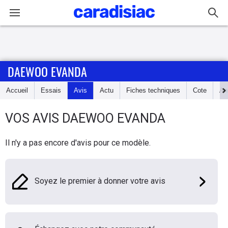
Connexion / Inscription
DAEWOO EVANDA
Accueil
Accueil
Essais
Avis
Actu
Fiches techniques
Cote
An
Actu
VOS AVIS
DAEWOO
EVANDA
Essais
Il n'y a pas encore d'avis pour ce modèle.
Guide
d'achat
Soyez le premier à donner votre avis
Electriques
Utilitaires