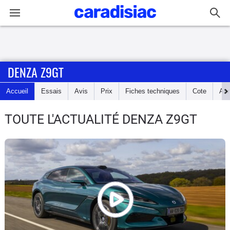
Connexion / Inscription
DENZA Z9GT
Accueil
Accueil
Essais
Avis
Prix
Fiches techniques
Cote
An
Actu
TOUTE L'ACTUALITÉ DENZA Z9GT
Essais
Guide
d'achat
Electriques
Utilitaires