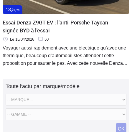
Flottes
13,5
/20
Auto
Essai Denza Z9GT EV : l'anti-Porsche Taycan
Services
signée BYD à l'essai
Le 15/04/2026
50
Forum
Voyager aussi rapidement avec une électrique qu’avec une
thermique, beaucoup d’automobilistes attendent cette
Moto
proposition pour sauter le pas. Avec cette nouvelle Denza
Z9 GT vendue par le groupe chinois BYD, capable de faire
Marques
le plein en moins de 10 minutes, le souhait pourrait bien
Toute l'actu par marque/modèle
devenir réalité, et même un rêve éveillé avec des
performances de feu, des technologies embarquées jamais
vues et un niveau de raffinement à faire trembler les
Allemandes, pour un confort Pullman. On vérifie ?
OK