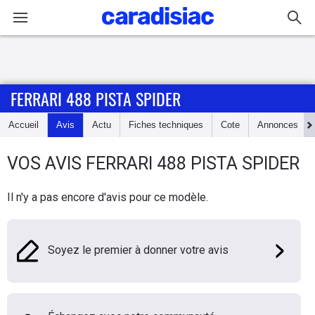
Connexion / Inscription
FERRARI 488 PISTA SPIDER
Accueil
Accueil
Avis
Actu
Fiches techniques
Cote
Annonces
Actu
VOS AVIS
FERRARI
488 PISTA SPIDER
Essais
Il n'y a pas encore d'avis pour ce modèle.
Guide
d'achat
Soyez le premier à donner votre avis
Electriques
Utilitaires