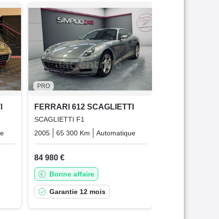
FERRARI 612
SCAGLIETTI F1
2007
27 500 K
97 900 €
Très bonne 
PRO
Garantie 6
I
FERRARI 612 SCAGLIETTI
SCAGLIETTI F1
ue
Essence
2005
65 300 Km
Automatique
Essence
84 980 €
Bonne affaire
Garantie 12 mois