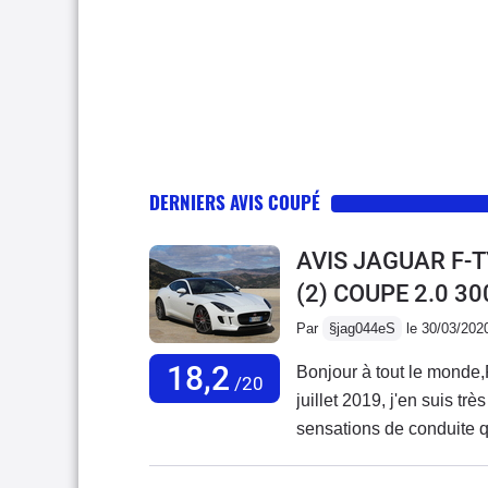
DERNIERS AVIS COUPÉ
AVIS JAGUAR F-
(2) COUPE 2.0 3
Par
§jag044eS
le 30/03/202
18,2
Bonjour à tout le monde,
/20
juillet 2019, j'en suis tr
sensations de conduite 
ancienne 997 phase 1 (b
ce modèle, ne rivalise pa