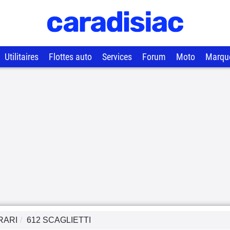
Utilitaires
Flottes auto
Services
Forum
Moto
Marqu
RARI
612 SCAGLIETTI