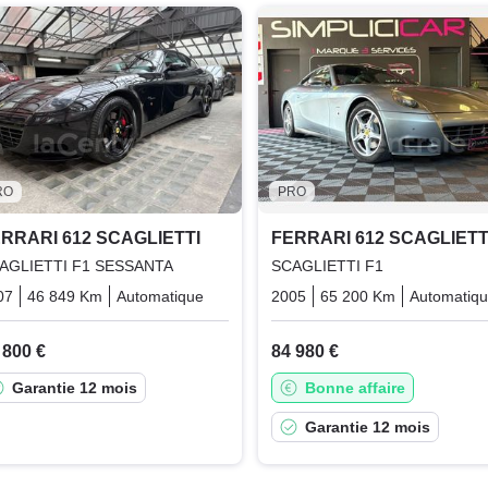
RO
PRO
RRARI 612 SCAGLIETTI
FERRARI 612 SCAGLIETT
AGLIETTI F1 SESSANTA
SCAGLIETTI F1
07
46 849 Km
Automatique
Essence
2005
65 200 Km
Automatiq
 800 €
84 980 €
Garantie 12 mois
Bonne affaire
Garantie 12 mois