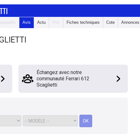
TTI
paratifs
Avis
Actu
Prix
Fiches techniques
Cote
Annonces
GLIETTI
Échangez avec notre
communauté Ferrari 612
Scaglietti
OK