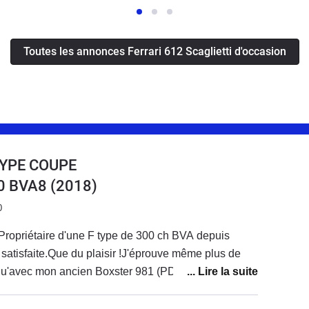
Toutes les annonces Ferrari 612 Scaglietti d'occasion
TYPE COUPE
00 BVA8
(2018)
0
Propriétaire d'une F type de 300 ch BVA depuis
ès satisfaite.Que du plaisir !J'éprouve même plus de
qu'avec mon ancien Boxster 981 (PDK) et mon
oîte manu).Le seul bémol concerne le son qui, pour
s avec le flat 6 de Porsche, mais bon je m'y