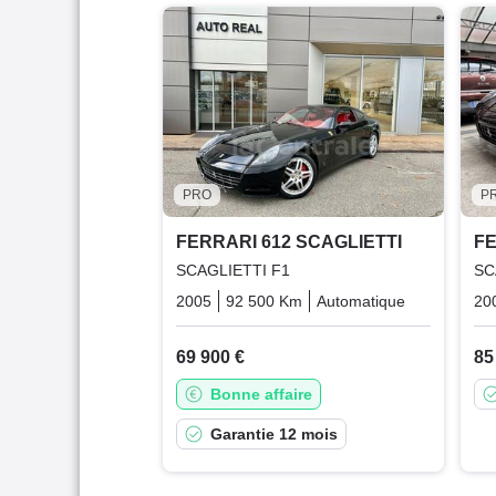
PRO
P
FERRARI 612 SCAGLIETTI
FE
SCAGLIETTI F1
SC
2005
92 500 Km
Automatique
Essence
20
69 900 €
85
Bonne affaire
Garantie 12 mois