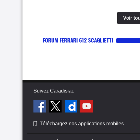
d’usure déraisonnable d
freins), elle peut s’avé
Voir to
dans les tours en raison 
un bruit moteur un peu pr
complet qui aurait mérit
FORUM FERRARI 612 SCAGLIETTI
facture et l’équipement c
Suivez Caradisiac
Téléchargez nos applications mobiles