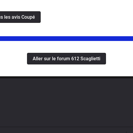
e consommables tels que pneus, plaquettes de
rer un peu gourmande en carburant quand on monte
us les avis Coupé
d’un creux entre 3000 et 4500 tr/mn entraînant aussi
ésent dans l’habitacle.Mais c’est un coupé sportif
é 50 cv supplémentaires.La finition est de bonne
omplet pour le prix.
Aller sur le forum 612 Scaglietti