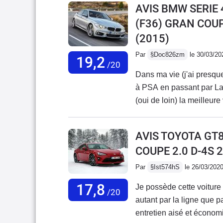
AVIS BMW SERIE
attendais. Et c'est vraime
(F36) GRAN COU
changer, je reprendrai u
(2015)
son et un peu plus de pe
à ma F type.Et dans tous 
Par
§Doc826zm
le 30/03/20
19,2
nouvelle F type (>2020)
/20
Dans ma vie (j'ai presqu
banal, entre une Mustang
à PSA en passant par Lan
moderniser le regard de l
(oui de loin) la meilleur
d'avant. Bizarre ce chang
dessous de 7 litres et en
concession de 400 à 700 
AVIS TOYOTA GT
kms au compteur et pas u
COUPE 2.0 D-4S 
parfait et une associati
diesel n'est pas mort, e
Par
§Ist574hS
le 26/03/202
il faut une voiture très 
17,8
Je possède cette voiture
l/100.
/20
autant par la ligne que p
entretien aisé et économ