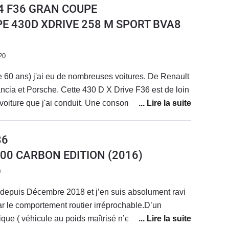
 4 F36 GRAN COUPE
nt le seul point faible que j'ai relevé.Si je devais
PE 430D XDRIVE 258 M SPORT BVA8
ne F type et sans doute en version V6 S pour avoir du
ps. Mais j'attends d'essayer une V6 S pour comparer
les cas, ce serait une occasion, car le regard de la
20
 me déplaît énormément, devenant complètement
e 60 ans) j'ai eu de nombreuses voitures. De Renault
 actuelle et une audi. Pas de problème pour
cia et Porsche. Cette 430 D X Drive F36 est de loin
a belle mais en gardant le sens vertical de celle
e voiture que j'ai conduit. Une consommation en
ement brutal ...
viron 8 litres conduite en Allemagne. Un entretien en
euro tout les 30.000 kms. Aujourd'hui j'ai 175000
86
n problème.Une vraie voiture sportive, un moteur
200 CARBON EDITION
(2016)
on boite chassis incomparable.Je vous l'annonce le
n version essence pour avoir les mêmes performance
0
sportive et qui consomme en équivalent au moins 15
 depuis Décembre 2018 et j’en suis absolument ravi
ar le comportement routier irréprochable.D’un
ique ( véhicule au poids maîtrisé n’entraînant pas