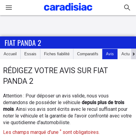
Connexion / Inscription
FIAT PANDA 2
Accueil
Accueil
Essais
Fiches fiabilité
Comparatifs
Avis
Actu
Actu
RÉDIGEZ
VOTRE AVIS SUR
FIAT
Essais
PANDA 2
Guide
Attention : Pour déposer un avis valide, nous vous
d'achat
demandons de posséder le véhicule
depuis plus de trois
mois
. Ainsi vos avis sont écrits avec le recul suffisant pour
Electriques
noter le véhicule et la garantie de l'avoir confronté avec votre
vie quotidienne d'automobiliste.
Utilitaires
*
Les champs marqué d'une
sont obligatoires.