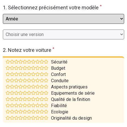
*
Flottes
1. Sélectionnez précisément votre modèle
Auto
Services
Forum
*
2. Notez votre voiture
Moto
Sécurité
Budget
Marques
Confort
Conduite
Aspects pratiques
Equipements de série
Qualité de la finition
Fiabilité
Ecologie
Originalité du design