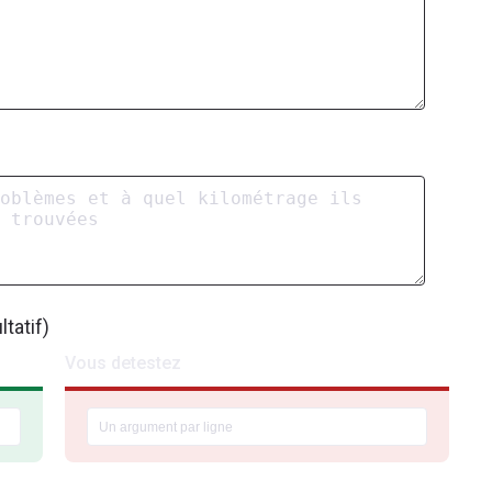
tatif)
Vous detestez