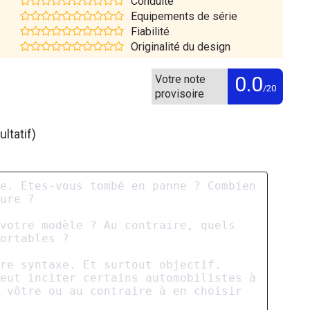
Conduite
Equipements de série
Fiabilité
Originalité du design
0.0
Votre note
/20
provisoire
ltatif)