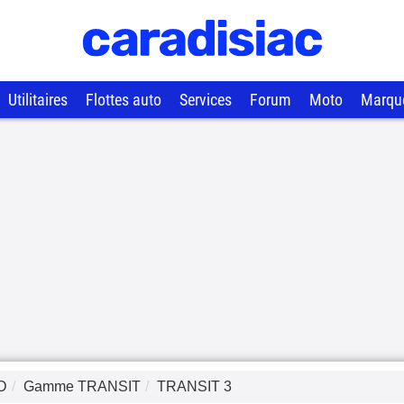
Utilitaires
Flottes auto
Services
Forum
Moto
Marqu
D
Gamme
TRANSIT
TRANSIT 3