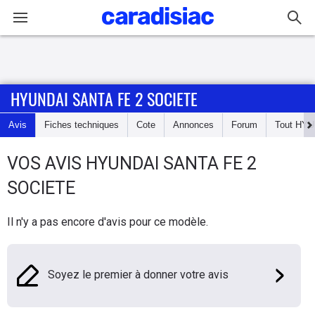
Connexion / Inscription
HYUNDAI SANTA FE 2 SOCIETE
Accueil
Avis
Fiches techniques
Cote
Annonces
Forum
Tout
HYU
Actu
VOS AVIS
HYUNDAI
SANTA FE 2
Essais
SOCIETE
Guide
Il n'y a pas encore d'avis pour ce modèle.
d'achat
Electriques
Soyez le premier à donner votre avis
Utilitaires