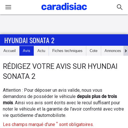
Connexion / Inscription
HYUNDAI SONATA 2
Accueil
Accueil
Avis
Actu
Fiches techniques
Cote
Annonces
Actu
RÉDIGEZ
VOTRE AVIS SUR
HYUNDAI
Essais
SONATA 2
Guide
Attention : Pour déposer un avis valide, nous vous
d'achat
demandons de posséder le véhicule
depuis plus de trois
mois
. Ainsi vos avis sont écrits avec le recul suffisant pour
Electriques
noter le véhicule et la garantie de l'avoir confronté avec votre
vie quotidienne d'automobiliste.
Utilitaires
*
Les champs marqué d'une
sont obligatoires.