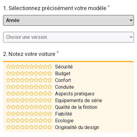
*
Flottes
1. Sélectionnez précisément votre modèle
Auto
Services
Forum
*
2. Notez votre voiture
Moto
Sécurité
Budget
Marques
Confort
Conduite
Aspects pratiques
Equipements de série
Qualité de la finition
Fiabilité
Ecologie
Originalité du design