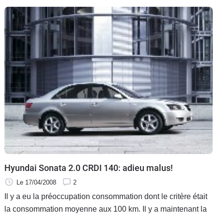
autrefois souvent au blason de la marque. Le constructeur
américain n’avait de toute façon pas le choix compte tenu de
sa situation qui devenait critique et de nouveaux arrivants
japonais toujours plus voraces. Aujourd’hui, la
reconstruction est réussie puisque la marque vient d’arriver
première dans une enquête de satisfaction auprès des
consommateurs américains, et ce pour la deuxième année
consécutive.
Hyundai Sonata 2.0 CRDI 140: adieu malus!
Le 17/04/2008
2
Il y a eu la préoccupation consommation dont le critère était
la consommation moyenne aux 100 km. Il y a maintenant la