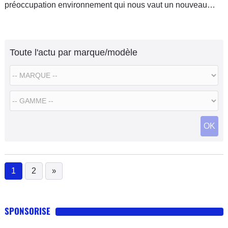
préoccupation environnement qui nous vaut un nouveau
critère, sacro-saint lui aussi : les rejets de CO2 en gramme
par
Toute l'actu par marque/modèle
OK
1
2
»
(current)
SPONSORISE