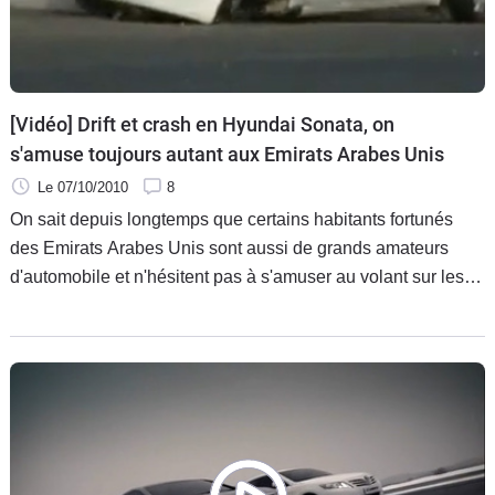
[Vidéo] Drift et crash en Hyundai Sonata, on
s'amuse toujours autant aux Emirats Arabes Unis
Le 07/10/2010
8
On sait depuis longtemps que certains habitants fortunés
des Emirats Arabes Unis sont aussi de grands amateurs
d'automobile et n'hésitent pas à s'amuser au volant sur les
routes de Dubai ou Abu Dhabi, quitte à mettre une jolie
pagaille dans la circulation. Une pagaille que les autorités
semblent ne plus tolérer du tout, la preuve avec une récente
campagne publicitaire en forme de coup de poing. Mais
visiblement, ça continue.