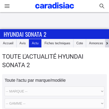
Connexion / Inscription
HYUNDAI SONATA 2
Accueil
Accueil
Avis
Actu
Fiches techniques
Cote
Annonces
Actu
TOUTE L'ACTUALITÉ HYUNDAI
Essais
SONATA 2
Guide
d'achat
Toute l'actu par marque/modèle
Electriques
Utilitaires