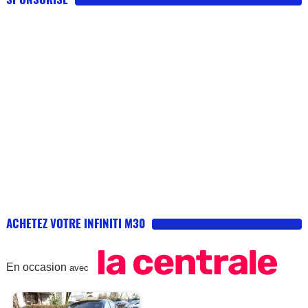
l'encyclopédie des options PORSCHE ne
propose pas tout, et puis zut à ce prix ça fait
cher le logo pour un TOUAREG ... Bien à vous
lecteurs.
ACHETEZ VOTRE INFINITI M30
En occasion
avec