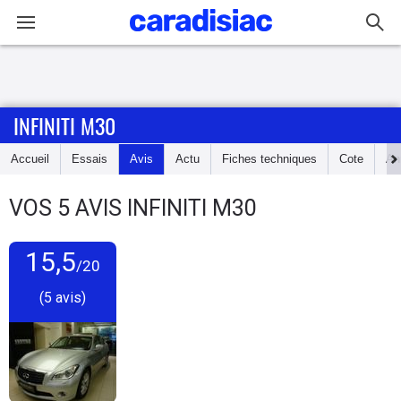
Connexion / Inscription
INFINITI M30
Accueil
Accueil
Essais
Avis
Actu
Fiches techniques
Cote
An
Actu
VOS
5
AVIS
INFINITI M30
Essais
15,5
Guide
/20
d'achat
(5 avis)
Electriques
Utilitaires