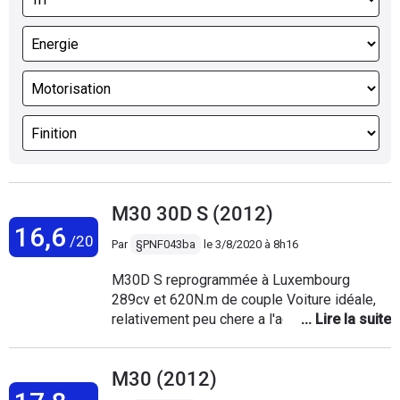
M30 30D S (2012)
16,6
/20
Par
§PNF043ba
le
3/8/2020 à 8h16
M30D S reprogrammée à Luxembourg
289cv et 620N.m de couple Voiture idéale,
relativement peu chere a l'achat surtout
compte tenu de l'équipement. En revanche,
chère en entretien et peu économique par
M30 (2012)
rapport a la concurrence. 10l au 100 de
moyenne en conduite dynamique. Pas mal