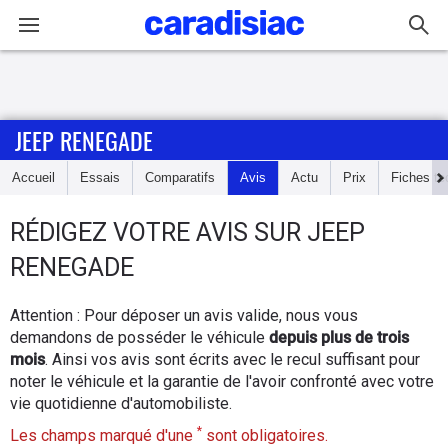
Connexion / Inscription
JEEP RENEGADE
Accueil
Accueil
Essais
Comparatifs
Avis
Actu
Prix
Fiches te
Actu
RÉDIGEZ
VOTRE AVIS SUR
JEEP
Essais
RENEGADE
Guide
Attention : Pour déposer un avis valide, nous vous
d'achat
demandons de posséder le véhicule
depuis plus de trois
mois
. Ainsi vos avis sont écrits avec le recul suffisant pour
Electriques
noter le véhicule et la garantie de l'avoir confronté avec votre
vie quotidienne d'automobiliste.
Utilitaires
*
Les champs marqué d'une
sont obligatoires.