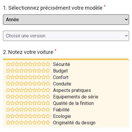
*
Flottes
1. Sélectionnez précisément votre modèle
Auto
Services
Forum
*
2. Notez votre voiture
Moto
Sécurité
Budget
Marques
Confort
Conduite
Aspects pratiques
Equipements de série
Qualité de la finition
Fiabilité
Ecologie
Originalité du design