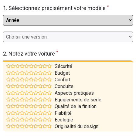
*
Flottes
1. Sélectionnez précisément votre modèle
Auto
Services
Forum
*
2. Notez votre voiture
Moto
Sécurité
Budget
Marques
Confort
Conduite
Aspects pratiques
Equipements de série
Qualité de la finition
Fiabilité
Ecologie
Originalité du design