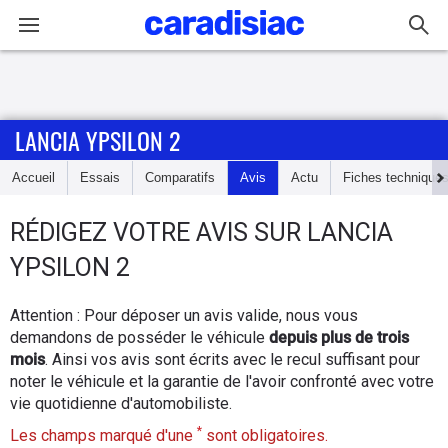
Connexion / Inscription
LANCIA YPSILON 2
Accueil
Accueil
Essais
Comparatifs
Avis
Actu
Fiches technique
Actu
RÉDIGEZ
VOTRE AVIS SUR
LANCIA
Essais
YPSILON 2
Guide
Attention : Pour déposer un avis valide, nous vous
d'achat
demandons de posséder le véhicule
depuis plus de trois
mois
. Ainsi vos avis sont écrits avec le recul suffisant pour
Electriques
noter le véhicule et la garantie de l'avoir confronté avec votre
vie quotidienne d'automobiliste.
Utilitaires
*
Les champs marqué d'une
sont obligatoires.