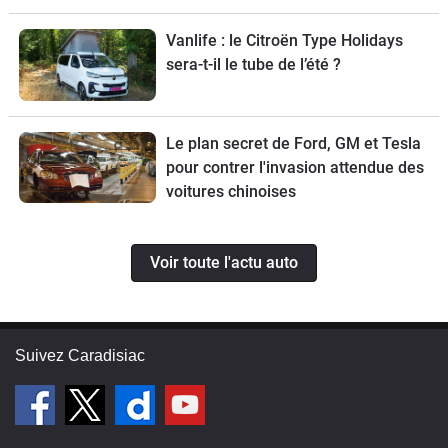
de ce break de chasse sera limitée à
70 exemplaires.
Vanlife : le Citroën Type Holidays
sera-t-il le tube de l’été ?
Le plan secret de Ford, GM et Tesla
pour contrer l'invasion attendue des
voitures chinoises
Voir toute l'actu auto
Suivez Caradisiac