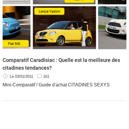
Flottes
Auto
Services
Forum
Moto
Comparatif Caradisiac : Quelle est la meilleure des
citadines tendances?
Marques
Le 03/01/2011
161
Mini-Comparatif / Guide d'achat CITADINES SEXYS