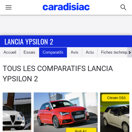
Connexion / Inscription
LANCIA YPSILON 2
Accueil
Accueil
Essais
Comparatifs
Avis
Actu
Fiches technique
Actu
TOUS LES COMPARATIFS LANCIA
Essais
YPSILON 2
Guide
d'achat
Electriques
Utilitaires