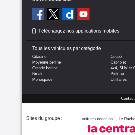
Téléchargez nos applications mobiles
Tous les véhicules par catégorie
Citadine
Coupé
Moyenne berline
Cabriolet
Grande berline
4x4, SUV et 
Break
Pick-up
Monospace
Utilitaires
Contact
Sites du groupe :
Voitures occasion
Le Racha