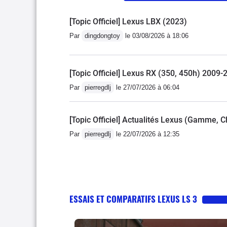
d'éthanol à la pompe et 1
[Topic Officiel] Lexus LBX (2023)
les 100 km soit l'équival
donc c'est très raisonnab
Par
dingdongtoy
le 03/08/2026 à 18:06
% les options existantes
en passant régulateur au
[Topic Officiel] Lexus RX (350, 450h) 2009-
exetera exetera toit ouvr
a les moyens de s'offrir e
Par
pierregdlj
le 27/07/2026 à 06:04
également malgré le poid
pousser
[Topic Officiel] Actualités Lexus (Gamme, C
Par
pierregdlj
le 22/07/2026 à 12:35
ESSAIS ET COMPARATIFS LEXUS LS 3