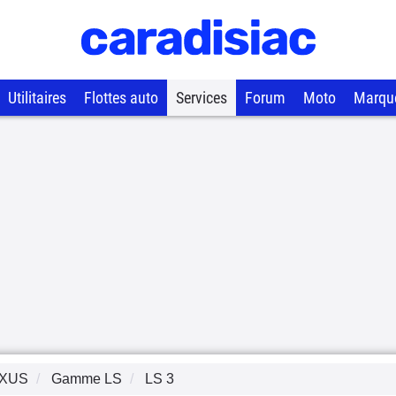
Utilitaires
Flottes auto
Services
Forum
Moto
Marqu
XUS
Gamme
LS
LS 3