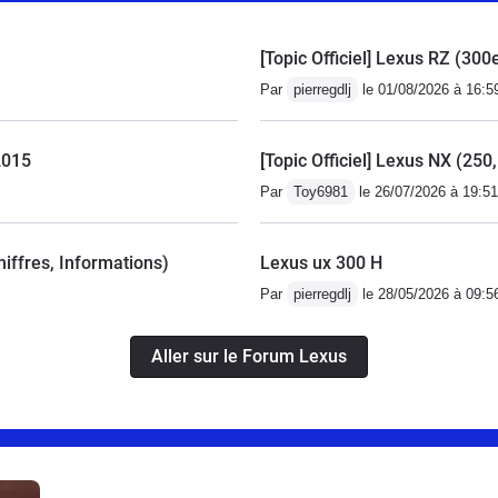
0 % de super ....Cela me fait un budget d'environ 10 €
ent d'un diesel qui consommer entre 6 et 7 litres au 100
[Topic Officiel] Lexus RZ (30
le pour un 4 litres 3 V8 au niveau des options il y a 90
Par
pierregdlj
le 01/08/2026 à 16:5
 sur une voiture pour son année cela va du GPS tactile
 siège électrique chauffant siège arrière massant
2015
[Topic Officiel] Lexus NX (25
ant radar.... très franchement excellent véhicule pour qui
t de l'entretenir, est assez atypique les accélérations
Par
Toy6981
le 26/07/2026 à 19:51
s du véhicule sont assez puissante on sent vraiment la
hiffres, Informations)
Lexus ux 300 H
Par
pierregdlj
le 28/05/2026 à 09:5
Aller sur le Forum Lexus