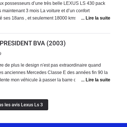
x possesseurs d’une très belle LEXUS LS 430 pack
 maintenant 3 mois La voiture et d’un confort
é ses 18ans , et seulement 18000 kms ( non ce n’est
t parfaite à touts points de vue Consommation
 la puissance est suffisante Après 1 Jaguar XJ 3,2 , une
 double 6 de 6 litres ... la qualité de finissions Lexus et
K PRESIDENT BVA
(2003)
s Une voiture , moins belle , disons plus banal ,a mon
9
is infiniment mieux fini et confortable
re de plus le design n'est pas extraordinaire quand
s anciennes Mercedes Classe E des années fin 90 la
llente mon véhicule à passer la barre des 295000 km la
l sur sec je prends des pincettes sur mouillée vu le
r est relativement sobre pour un V8 de 290 chevaux
n éthanol donc cela compense le budget carburant,
us les avis Lexus Ls 3
ec de l'éthanol à 75 % reel, c'est-à-dire 90 %