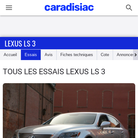
Connexion / Inscription
LEXUS LS 3
Accueil
Accueil
Essais
Avis
Fiches techniques
Cote
Annonces
Actu
TOUS LES ESSAIS LEXUS LS 3
Essais
Guide
d'achat
Electriques
Utilitaires