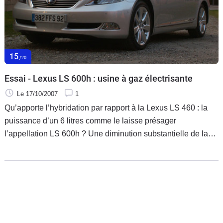
Flottes
Auto
Services
15
/20
Forum
Essai - Lexus LS 600h : usine à gaz électrisante
Le 17/10/2007
1
Moto
Qu’apporte l’hybridation par rapport à la Lexus LS 460 : la
puissance d’un 6 litres comme le laisse présager
Marques
l’appellation LS 600h ? Une diminution substantielle de la
consommation et des rejets de CO2? Encore plus
d’agrément et de silence à bord ? Pourquoi une transmission
intégrale permanente uniquement sur cette LS 600h ? Peut-
elle inquiéter les berlines et limousines de prestige
allemandes à moteur V10 ou V12 ? Réponses après notre
essai réalisé sur les routes alsaciennes et les autoroutes