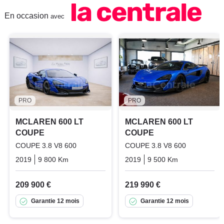
En occasion
avec
PRO
PRO
MCLAREN 600 LT
MCLAREN 600 LT
COUPE
COUPE
COUPE 3.8 V8 600
COUPE 3.8 V8 600
2019
9 800 Km
Automatique
Essence
2019
9 500 Km
Automatiqu
209 900 €
219 990 €
Garantie 12 mois
Garantie 12 mois