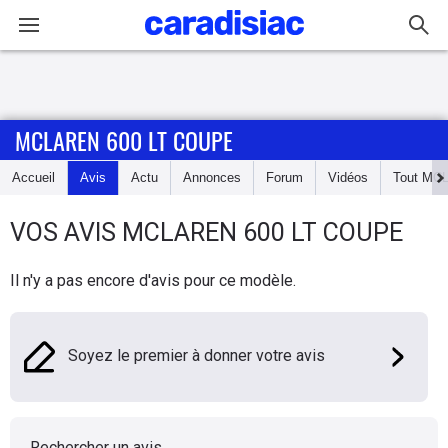
Connexion / Inscription
MCLAREN 600 LT COUPE
Accueil
Accueil
Avis
Actu
Annonces
Forum
Vidéos
Tout
MC
Actu
VOS AVIS
MCLAREN
600 LT COUPE
Essais
Il n'y a pas encore d'avis pour ce modèle.
Guide
d'achat
Soyez le premier à donner votre avis
Electriques
Utilitaires
Rechercher un avis