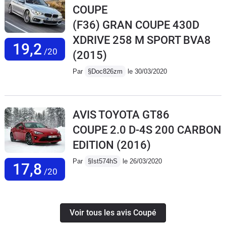
COUPE
(F36) GRAN COUPE 430D
XDRIVE 258 M SPORT BVA8
19,2
/20
(2015)
Par
§Doc826zm
le 30/03/2020
AVIS TOYOTA GT86
COUPE 2.0 D-4S 200 CARBON
EDITION
(2016)
Par
§Ist574hS
le 26/03/2020
17,8
/20
Voir tous les avis Coupé