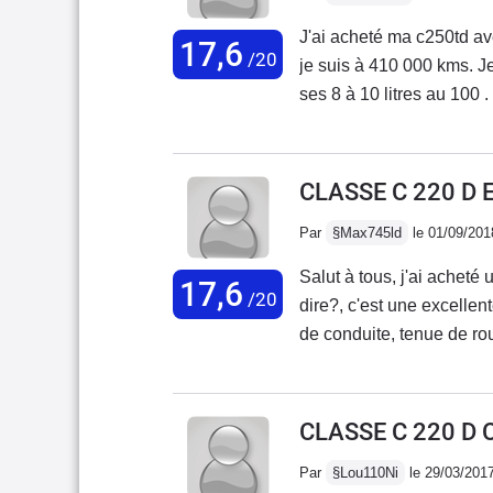
bonne étoile existe vraim
J'ai acheté ma c250td a
17,6
sommes toujours aussi sa
/20
je suis à 410 000 kms. Je 
peut durer longtemps et et
ses 8 à 10 litres au 100 .
préchauffage, je met de l
régulièrement! Mais rien à
présent. Je sais qu'avec
CLASSE C 220 D
l'abandonner mais franche
Par
§Max745ld
le 01/09/201
devoir jeter du matériel 
cylindres blocs, etanchei
Salut à tous, j'ai ache
17,6
de tomber en panne ça rou
/20
dire?, c'est une excelle
C'est le même sur les E
de conduite, tenue de rout
marque). C'est un moteur
elle en avait aujourd'hui
durant toute ces années d
CLASSE C 220 D 
d'usure, aucune panne à 
Par
§Lou110Ni
le 29/03/201
la pompe à injection, la 