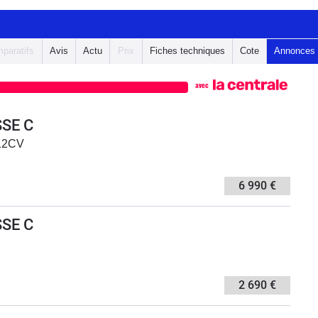
paratifs
Avis
Actu
Prix
Fiches techniques
Cote
Annonces
avec
SE C
12CV
6 990 €
SE C
2 690 €