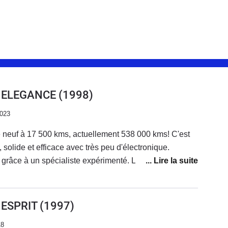
D ELEGANCE
(1998)
2023
 neuf à 17 500 kms, actuellement 538 000 kms! C'est
solide et efficace avec très peu d'électronique.
i grâce à un spécialiste expérimenté. La finition
aucoup de confort, le plaisir de conduire en toute
'ESP est très utile et efficace l'hiver avec les pneus
 de ce véhicule bien construit la rend indémodable
 ESPRIT
(1997)
capot. J'ai du me séparer de ce véhicule à contrecœur
18
s rassurez vous il a sauvé la vie à mon épouse! La