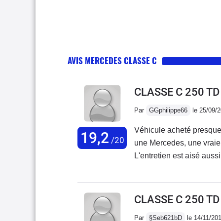
AVIS MERCEDES CLASSE C
CLASSE C 250 T
Par
GGphilippe66
le 25/09/
Véhicule acheté presque
19,2
/20
une Mercedes, une vraie, 
L'entretien est aisé auss
élégance vous procure be
sécurité par tout temps, l
neige. La robe classique
CLASSE C 250 TD
avec l'étoile au bout du 
Par
§Seb621bD
le 14/11/20
suite à un accident, mai