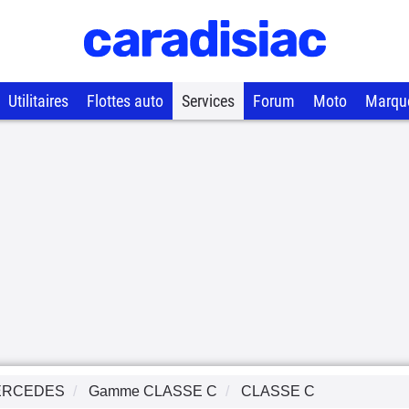
Utilitaires
Flottes auto
Services
Forum
Moto
Marqu
ERCEDES
Gamme
CLASSE C
CLASSE C