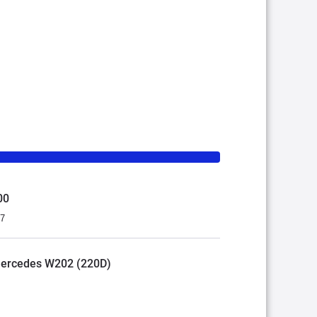
00
07
Mercedes W202 (220D)