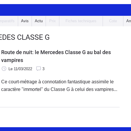
paratifs
Avis
Actu
Prix
Fiches techniques
Cote
An
EDES CLASSE G
Route de nuit: le Mercedes Classe G au bal des
vampires
Le 11/03/2022
3
Ce court-métrage à connotation fantastique assimile le
caractère "immortel" du Classe G à celui des vampires...