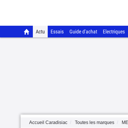
Actu
Essais
Guide d'achat
Electriques
Accueil Caradisiac
Toutes les marques
M