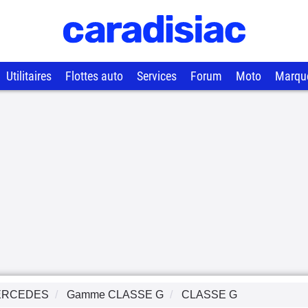
Utilitaires
Flottes auto
Services
Forum
Moto
Marqu
ERCEDES
Gamme
CLASSE G
CLASSE G