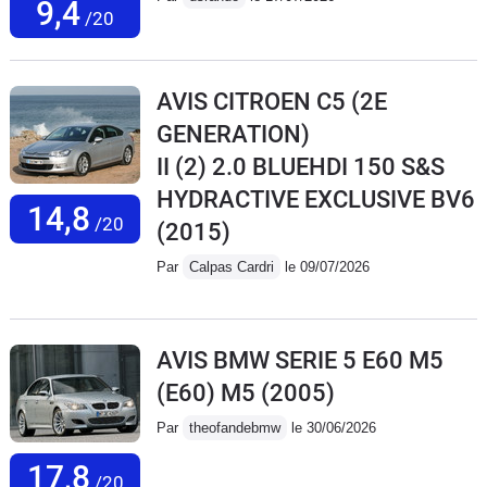
9,4
/20
AVIS CITROEN C5 (2E
GENERATION)
II (2) 2.0 BLUEHDI 150 S&S
HYDRACTIVE EXCLUSIVE BV6
14,8
/20
(2015)
Par
Calpas Cardri
le 09/07/2026
AVIS BMW SERIE 5 E60 M5
(E60) M5
(2005)
Par
theofandebmw
le 30/06/2026
17,8
/20