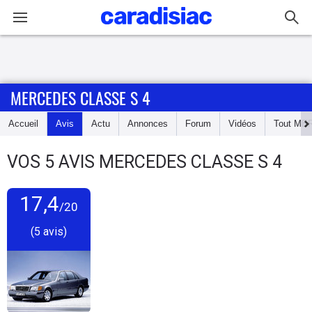
Connexion / Inscription
MERCEDES CLASSE S 4
Accueil
Accueil
Avis
Actu
Annonces
Forum
Vidéos
Tout
ME
Actu
VOS
5
AVIS
MERCEDES CLASSE S 4
Essais
17,4
Guide
/20
d'achat
(5 avis)
Electriques
Utilitaires