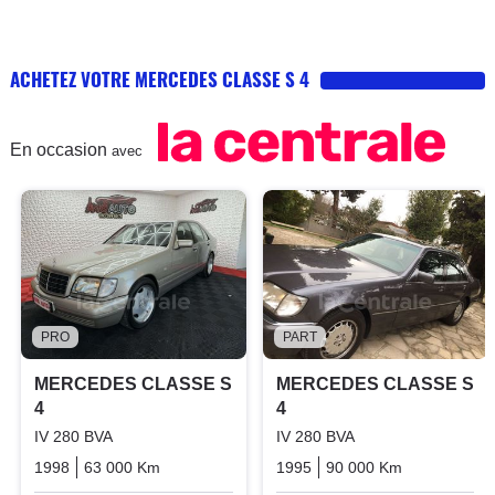
ACHETEZ VOTRE MERCEDES CLASSE S 4
En occasion
avec
PRO
PART
MERCEDES CLASSE S
MERCEDES CLASSE S
4
4
IV 280 BVA
IV 280 BVA
1998
63 000 Km
Automatique
1995
Essence
90 000 Km
Automatiq