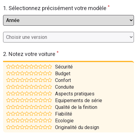
*
Flottes
1. Sélectionnez précisément votre modèle
Auto
Services
Forum
*
2. Notez votre voiture
Moto
Sécurité
Budget
Marques
Confort
Conduite
Aspects pratiques
Equipements de série
Qualité de la finition
Fiabilité
Ecologie
Originalité du design