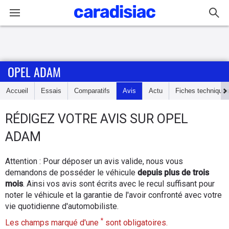
Connexion / Inscription
OPEL ADAM
Accueil
Accueil
Essais
Comparatifs
Avis
Actu
Fiches technique
Actu
RÉDIGEZ
VOTRE AVIS SUR
OPEL
Essais
ADAM
Guide
Attention : Pour déposer un avis valide, nous vous
d'achat
demandons de posséder le véhicule
depuis plus de trois
mois
. Ainsi vos avis sont écrits avec le recul suffisant pour
Electriques
noter le véhicule et la garantie de l'avoir confronté avec votre
vie quotidienne d'automobiliste.
Utilitaires
*
Les champs marqué d'une
sont obligatoires.