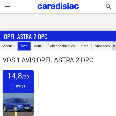
Connexion / Inscription
OPEL ASTRA 2 OPC
Accueil
Accueil
Avis
Actu
Fiches techniques
Cote
Annonces
Actu
VOS
1
AVIS
OPEL ASTRA 2 OPC
Essais
14,8
Guide
/20
d'achat
(1 avis)
Electriques
Utilitaires