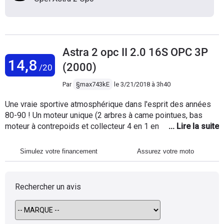
Astra 2 opc II 2.0 16S OPC 3P
14,8
(2000)
/20
Par
§max743kE
le
3/21/2018 à 3h40
Une vraie sportive atmosphérique dans l'esprit des années
80-90 ! Un moteur unique (2 arbres à came pointues, bas
moteur à contrepoids et collecteur 4 en 1 en inox forgé)
éprouvé et amélioré à son maximum par feu l'Opel
Performance Center avec encore une admission à papillon
Simulez votre financement
Assurez votre moto
mécanique ! Tout cela lui donne un bruit de feulement
rappelant les anciennes sportives Opel. Pour l'intérieur, les
sièges baquet Recaro sont classes et maintiennent bien
Rechercher un avis
dommage qu'ils ne soient pas plus ventilés car on su là-
dedans ! Pour le look vous avez les jantes BBS le mans en
17", un énorme becquet sur la malle arrière (attention au