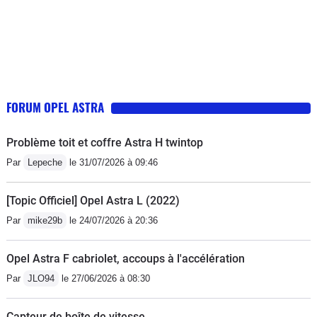
concurence (7L/100km) le moteur est
franchement exagéré, surtout en
bruyant et la fiabilité de la pompe à
concession. Mieux vaut la faire
injection m'a coûté 2800€ !4 freins à
entretenir par un indépendant, qui
disques assurent le freinage, moteur
trouvera des pièces compatibles de
16 soupapes à 1 seul arbre à came à
grandes marques à des prix nettement
chaîne, la voiture est un peu lourde
plus intéressants, dans la plupart des
FORUM OPEL ASTRA
pour emmener 4 personnes je regrette
cas. Ou à entretenir soi-même, si on a
de ne pas avoir pris la version 100CV
les connaissances et le matériel
Problème toit et coffre Astra H twintop
(turbo à géométrie variable contre
nécessaires.Un peu de rouille aux
Par
Lepeche
le 31/07/2026 à 09:46
turbo fixe sur celui-ci)
passages de roue arrière, mais le reste
est en bon état, pour une voiture de 22
[Topic Officiel] Opel Astra L (2022)
ans.Le compresseur de la
Par
mike29b
le 24/07/2026 à 20:36
climatisation semble être sa principale
faiblesse : changé deux fois par le
Opel Astra F cabriolet, accoups à l'accélération
premier propriétaire, et une fois par
Par
JLO94
le 27/06/2026 à 08:30
moi. En outre, il perd son gaz un peu
trop rapidement à mon goût : déjà à
Capteur de boîte de vitesse