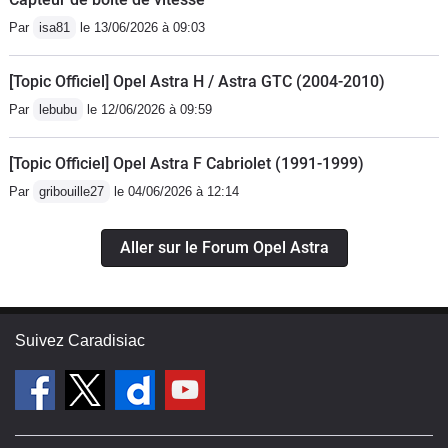
recharger après 3 ans.Les
Par
isa81
le 13/06/2026 à 09:03
télécommandes intégrées aux clefs
sont fragiles : il suffit de les laisser
[Topic Officiel] Opel Astra H / Astra GTC (2004-2010)
tomber une ou eux fois pour qu'un
Par
lebubu
le 12/06/2026 à 09:59
contact à l'intérieur se casse, toujours
le même. J'ai décidé de ne pas les
[Topic Officiel] Opel Astra F Cabriolet (1991-1999)
remplacer.Pour résumer, une voiture
qui fait son boulot : aller d'un endroit à
Par
gribouille27
le 04/06/2026 à 12:14
un autre. Pas la meilleure, mais pas la
pire. Considérant le prix d'achat, c'est
Aller sur le Forum Opel Astra
une bonne affaire, finalement.
Suivez Caradisiac