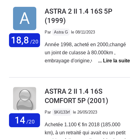
ASTRA 2 II 1.4 16S 5P
(1999)
Par
Astra G
le 08/11/2023
18,8
/20
Année 1998, acheté en 2000,changé
un joint de culasse à 80.000km ,
embrayage d'origine,vitres électriques,
rétroviseurs électrique et chauffant
,climatisation, volant réglable, siège
réglable en hauteur, aujourd'hui
ASTRA 2 II 1.4 16S
11/2023 totalisant 250.000km ,roule
COMFORT 5P
(2001)
tout les jours, facile à entretenir, très
bonne voiture
Par
§Kil133rf
le 26/05/2023
14
/20
Achetée 1.100 € fin 2018 (185.000
km), à un retraité qui avait eu un petit