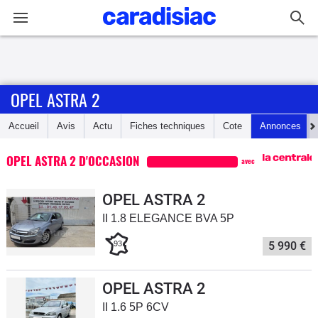
Connexion / Inscription
OPEL ASTRA 2
Accueil
Accueil
Avis
Actu
Fiches techniques
Cote
Annonces
Actu
OPEL ASTRA 2 D'OCCASION
avec
Essais
OPEL ASTRA 2
Guide
II 1.8 ELEGANCE BVA 5P
d'achat
93
5 990 €
Electriques
OPEL ASTRA 2
Utilitaires
II 1.6 5P 6CV