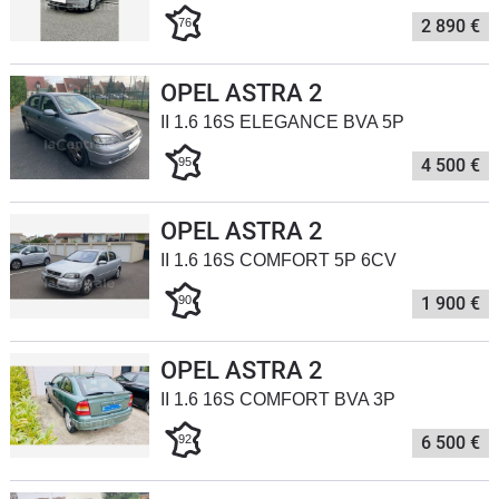
76
2 890 €
Flottes
Auto
OPEL ASTRA 2
Services
II 1.6 16S ELEGANCE BVA 5P
95
4 500 €
Forum
Moto
OPEL ASTRA 2
II 1.6 16S COMFORT 5P 6CV
Marques
90
1 900 €
OPEL ASTRA 2
II 1.6 16S COMFORT BVA 3P
92
6 500 €