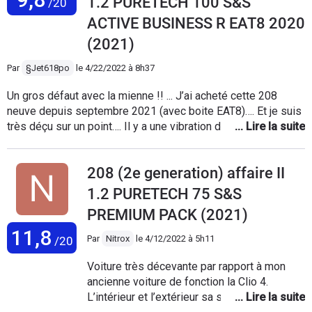
1.2 PURETECH 100 S&S
/20
les optiques prennent la condensation, oubli de clips en
ACTIVE BUSINESS R EAT8 2020
usine - mauvaise vision à l'avant en raison d'un petit pare-
brise - les pingreries PSA : pas d'anti-brouillards, de GPS,
(2021)
de poches aumônières
Par
§Jet618po
le
4/22/2022 à 8h37
Un gros défaut avec la mienne !! ... J’ai acheté cette 208
neuve depuis septembre 2021 (avec boite EAT8)…. Et je suis
très déçu sur un point…. Il y a une vibration dans la partie
droite du tableau de bord à partir de 2000/2100 tours (autant
vous dire quasiment tout le temps, peu importe la vitesse)..
208 (2e generation) affaire II
cette vibration sonore rends la voiture très désagréable ..
Amenée chez Peugeot .. il n’ont rien pu faire, et me baladent
1.2 PURETECH 75 S&S
en me disant que peut être un jour il y aura un rappel de
PREMIUM PACK (2021)
Peugeot … Bref .. je ne vais pas la garder longtemps .. .. donc
11,8
très déçu par ce modèle …
Par
Nitrox
le
4/12/2022 à 5h11
/20
Voiture très décevante par rapport à mon
ancienne voiture de fonction la Clio 4.
L’intérieur et l’extérieur sa serte très flatteur,