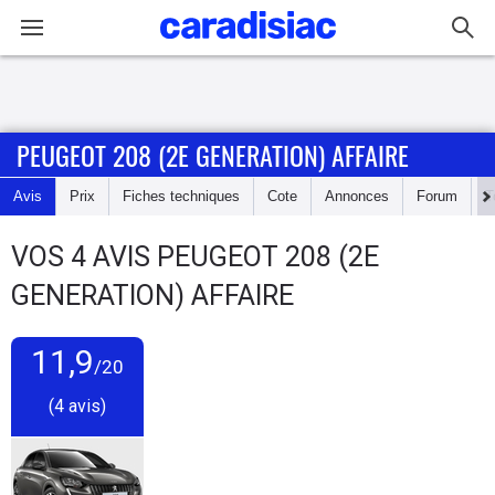
Connexion / Inscription
PEUGEOT 208 (2E GENERATION) AFFAIRE
Accueil
Avis
Prix
Fiches techniques
Cote
Annonces
Forum
T
Actu
VOS
4
AVIS
PEUGEOT 208 (2E
Essais
GENERATION) AFFAIRE
Guide
d'achat
11,9
/20
(4 avis)
Electriques
Utilitaires