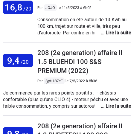
16,8
Par
JOJO
le
11/5/2023 à 6h02
/20
Consommation en été autour de 13 Kwh au
100 km, trajet sur route et ville, très peu
d'autoroute. Par contre en hiver avec 4 pneus
contacts alpin 6 et chauffage 22° je passe à
20 kwh au 100km. Donc l'autonomie diminue
208 (2e generation) affaire II
fortement et je dois avoir autour de 220; 240
9,4
km d'autonomie maximum. Dommage que
1.5 BLUEHDI 100 S&S
/20
sur le modèle Style il n'y ai pas le GPS de
PREMIUM (2022)
série. Il faut passer par l’Apple car play, et ça
bugue souvent ?? Par contre véhicule très
Par
§pti187eF
le
7/5/2022 à 8h36
agréable à conduire et recharge assez
rapide sur un chargeur triphasé 11 kw. Un jeu
Je commence par les rares points positifs : - châssis
de pneu avant doit durer environ 10 à 12000
confortable (plus qu'une CLIO 4) - moteur pêchu et avec une
Km, du fait que le véhicule est assez lourd,
faible consommation, y compris sur autoroute - volant
ça use à l'avant. Précision, je roule 95% du
agréable pour les manœuvres Les points négatifs : - sièges
temps en ECO et en mode B.
inconfortables sur moyens et longs trajets - système audio
208 (2e generation) affaire II
sans commandes au volant hors d'âge et dangereux - qualité
9,8
de finitions proche du néant, que du plastique dur mal ajusté,