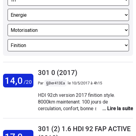
301 0 (2017)
14,0
/20
Par
§Ber413Ea
le
10/5/2017 à 4h15
HDI 92ch version 2017 finition style.
8000km maintenant. 100 jours de
cerculation, confort, bonne stabilité sur route
120 à 160km/h, les accesoires de bonne
choix, ma remarque c'est sur la finition du
301 (2) 1.6 HDI 92 FAP ACTIVE
carrosserie : moyenne finition, des croux
visible, pas de cage moteur pour une