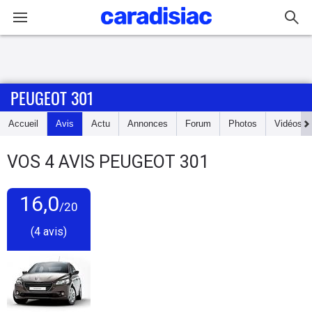
Connexion / Inscription
PEUGEOT 301
Accueil
Accueil
Avis
Actu
Annonces
Forum
Photos
Vidéos
Actu
VOS
4
AVIS
PEUGEOT 301
Essais
16,0
Guide
/20
d'achat
(4 avis)
Electriques
Utilitaires