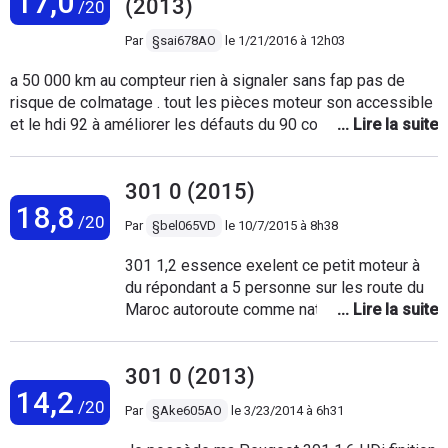
17,0
(2013)
/20
protection sur piste. et pas de cage moteur
pour une protection en haut (poussiere et
Par
§sai678AO
le
1/21/2016 à 12h03
eau). et pas de protection du capot de
a 50 000 km au compteur rien à signaler sans fap pas de
l'interier (Chaleur moteur et autre)
risque de colmatage . tout les pièces moteur son accessible
et le hdi 92 à améliorer les défauts du 90 comme le volant
moteur et fuite des injecteurs même la suspension donne
l'aire du confort. très grand coffre aspects luxueuse . Bon
301 0 (2015)
rapport qualité prix .
18,8
/20
Par
§bel065VD
le
10/7/2015 à 8h38
301 1,2 essence exelent ce petit moteur à
du répondant a 5 personne sur les route du
Maroc autoroute comme national ils répond
présent en plus sobre moyenne 5,3 litre et
900 km sans problème confortable et de la
301 0 (2013)
place pour tout le monde et un coffre géant
14,2
bref pour une fois je dit bien Peugeot
/20
Par
§Ake605AO
le
3/23/2014 à 6h31
superbe véhicule.