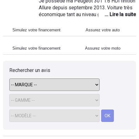
Je possède ma Peugeot 301 1.6 HDi finition
Allure depuis septembre 2013. Voiture très
économique tant au niveau gasoil (5
litre/100km) qu'assurance (- de 50€/mois
tout risque 25% de bonus). C'est vraiment
Simulez votre financement
Assurez votre auto
une bonne alternative aux Dacia. Elle
possède les options minimums (ABS ESP
Poste USB radar de recul...) sans fioritures,
Simulez votre financement
Assurez votre moto
n'oublions pas que c'est une low-cost ;-)
Rechercher un avis
OK