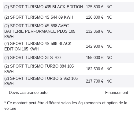
Flottes
(2) SPORT TURISMO 435 BLACK EDITION
125 800 €
NC
Auto
(2) SPORT TURISMO 4S 544 89 KWH
126 800 €
NC
(2) SPORT TURISMO 4S 598 AVEC
Services
BATTERIE PERFORMANCE PLUS 105
132 368 €
NC
KWH
(2) SPORT TURISMO 4S 598 BLACK
Forum
142 900 €
NC
EDITION 105 KWH
(2) SPORT TURISMO GTS 700
155 000 €
NC
Moto
(2) SPORT TURISMO TURBO 884 105
182 500 €
NC
KWH
Marques
(2) SPORT TURISMO TURBO S 952 105
217 700 €
NC
KWH
Devis assurance auto
Financement
* Ce montant peut être différent selon les équipements et option de la
voiture