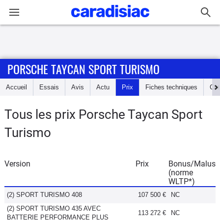
Connexion / Inscription
PORSCHE TAYCAN SPORT TURISMO
Accueil
Accueil
Essais
Avis
Actu
Prix
Fiches techniques
Cot
Actu
Tous les prix Porsche Taycan Sport
Essais
Turismo
Guide
d'achat
Version
Prix
Bonus/Malus
(norme
Electriques
WLTP*)
(2) SPORT TURISMO 408
107 500 €
NC
Utilitaires
(2) SPORT TURISMO 435 AVEC
113 272 €
NC
BATTERIE PERFORMANCE PLUS