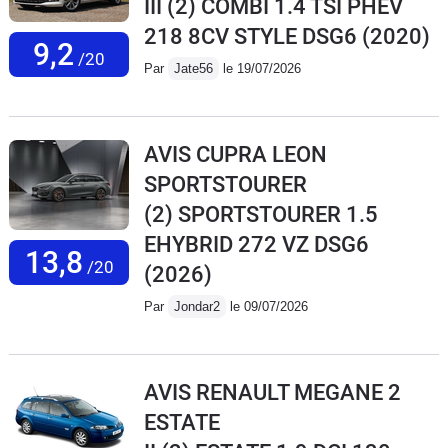
III (2) COMBI 1.4 TSI PHEV
218 8CV STYLE DSG6
(2020)
9,2
/20
Par
Jate56
le 19/07/2026
AVIS CUPRA LEON
SPORTSTOURER
(2) SPORTSTOURER 1.5
EHYBRID 272 VZ DSG6
13,8
/20
(2026)
Par
Jondar2
le 09/07/2026
AVIS RENAULT MEGANE 2
ESTATE