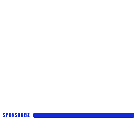
Flottes
Auto
Services
Forum
Moto
Marques
SPONSORISE