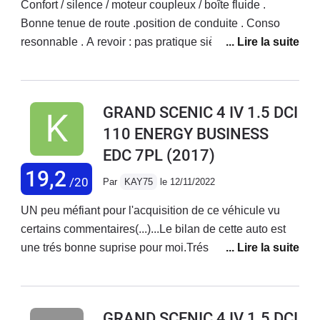
Confort / silence / moteur coupleux / boîte fluide .
Bonne tenue de route .position de conduite . Conso
resonnable . A revoir : pas pratique siège arrière 1/3
2/3,places aux jambes pour les 2 sièges escamotable
discutable . Quelques détails de finition en dessous de
la concurrence . Équipement sono pour une finition
GRAND SCENIC 4 IV 1.5 DCI
haut de gamme ( intense ) vraiment dépassée .
110 ENERGY BUSINESS
EDC 7PL
(2017)
19,2
/20
Par
KAY75
le 12/11/2022
UN peu méfiant pour l'acquisition de ce véhicule vu
certains commentaires(...)...Le bilan de cette auto est
une trés bonne suprise pour moi.Trés agréable à
conduire ,direction ,freinage,BVA au top !Moteur
amplement suffisant et sobre.Equipement complet à ce
niveau de gamme.(ah les feux intelligents quelle
GRAND SCENIC 4 IV 1.5 DCI