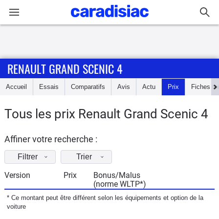
Connexion / Inscription
RENAULT GRAND SCENIC 4
Accueil
Accueil
Essais
Comparatifs
Avis
Actu
Prix
Fiches te
Actu
Tous les prix Renault Grand Scenic 4
Essais
Affiner votre recherche :
Guide
d'achat
Filtrer
Trier
Version
Prix
Bonus/Malus
Electriques
(norme WLTP*)
* Ce montant peut être différent selon les équipements et option de la
Utilitaires
voiture