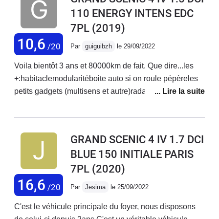
merveille...)Véhicule attachant car tellement
110 ENERGY INTENS EDC
pratique.Réseau vaste et peu onéreux .J'apprécie la
7PL
(2019)
présentation intérieure,le tableau de bord paramétrable
,la finition est de trés bon niveau à ce niveau de prix
10,6
/20
Par
guiguibzh
le 29/09/2022
.Un vrai cargo ,je l 'ai choisie en comparaison du 5008
plus onéreuse et je n ai aucun regret !
Voila bientôt 3 ans et 80000km de fait. Que dire...les
+:habitaclemodularitéboite auto si on roule pépèreles
petits gadgets (multisens et autre)radar 360les-:retour
au garage environ tous les 3 a 6 mois pour diverse
raisons (2 reprog moteur, problème de cardan (que j ai
toujours ).pas assez puissant pour le poids du
GRAND SCENIC 4 IV 1.7 DCI
véhiculeBoite auto lentepas 3 vrai siège a l
BLUE 150 INITIALE PARIS
arrièrefinition très moyennesuspensions
7PL
(2020)
dureimpossible de mettre un porte vélo autrement que
sur un attache remorque ou des barres de toitqualité
16,6
/20
Par
Jesima
le 25/09/2022
des plastiques extérieur très médiocre, je parle pas des
jantes...la camera av qui ne fonctionne pas en temps
C'est le véhicule principale du foyer, nous disposons
de pluie ou quand trop de soleilandroid auto beugue (