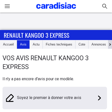
Connexion / Inscription
RENAULT KANGOO 3 EXPRESS
Accueil
Accueil
Avis
Actu
Fiches techniques
Cote
Annonces
Actu
VOS AVIS
RENAULT
KANGOO 3
Essais
EXPRESS
Guide
Il n'y a pas encore d'avis pour ce modèle.
d'achat
Electriques
Soyez le premier à donner votre avis
Utilitaires