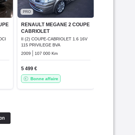
5 999 €
PRO
Garantie 1
UPE
RENAULT MEGANE 2 COUPE
CABRIOLET
DCI
II (2) COUPE-CABRIOLET 1.6 16V
115 PRIVILEGE BVA
Diesel
2009
107 000 Km
Automatique
Essence
5 499 €
Bonne affaire
ion