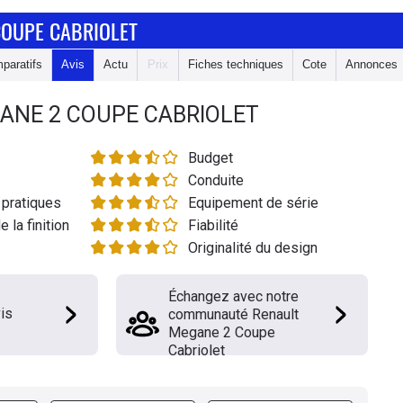
COUPE CABRIOLET
paratifs
Avis
Actu
Prix
Fiches techniques
Cote
Annonces
ANE 2 COUPE CABRIOLET
Budget
Conduite
pratiques
Equipement de série
e la finition
Fiabilité
Originalité du design
Échangez avec notre
is
communauté Renault
Megane 2 Coupe
Cabriolet