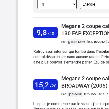
Megane 2 coupe cab
9,8
130 FAP EXCEPTIO
/20
Par
§Roc440eW
le
3/10/2012 à 
Rétroviseur intérieur qui tombe dans l’habita
central désarticuler sans aucune raison. Rétr
à ne plus pouvoir s'entendre parler. Eau de plui
douche le matin en partant au boulot...) Table
Eclairage trop faible dans le coffre. Problè
Megane 2 coupe cab
des portière intérieur et extérieur : peinture 
15,2
BROADWAY (2005)
/20
Par
§tin561uC
le
2/15/2012 à 3h
bonjour. je commence par le visuel. j'ai craq