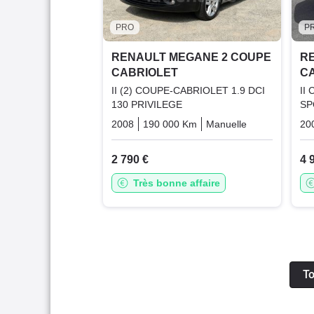
PRO
P
RENAULT MEGANE 2 COUPE
R
CABRIOLET
C
II (2) COUPE-CABRIOLET 1.9 DCI
II
130 PRIVILEGE
SP
2008
190 000 Km
Manuelle
Diesel
20
2 790 €
4 
Très bonne affaire
To