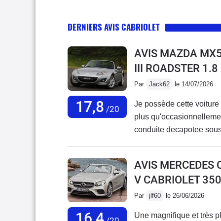
DERNIERS AVIS CABRIOLET
AVIS MAZDA MX5
III ROADSTER 1.
Par
Jack62
le 14/07/2026
17,8
Je possède cette voiture 
/20
plus qu'occasionnellemen
conduite decapotee sous l
régulièrement controlé p
hiver cela leur parait biz
AVIS MERCEDES 
connu de panne .A part l
V CABRIOLET 35
Par
jlf60
le 26/06/2026
16,4
Une magnifique et très p
/20