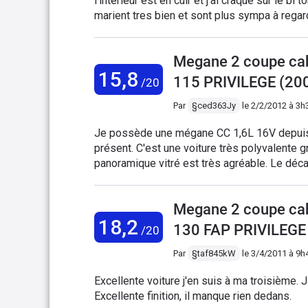
l'interieur est en cuir et j'ai craqué sur le 
marient tres bien et sont plus sympa à regar
surpiqures rouges sur les interieurs de porte
trouve le siege conducteur confortable mem
Megane 2 coupe cab
sieges arrieres qu'ils trouvent plus conforta
15,8
un peu... le moteur n'est pas un sportif en 
115 PRIVILEGE (20
/20
transpirer en voyant une voiture arrivait en 
juste la direction un peu floue. l'assistance 
Par
§ced363Jy
le
2/2/2012 à 3h
comparer a d'autre cab car c'est mon premier
Je possède une mégane CC 1,6L 16V depuis 
remontées c'est faisable et agréable. niveau
présent. C'est une voiture très polyvalente g
et qui m'a fait sauter la courroie d'alternateur à déplorer. ca m'a
panoramique vitré est très agréable. Le déc
vidanges j'ai rien à signaler. je viens de lu
bonheur... rouler cheveux au vent est une exp
achat à 60 000kms je n'ai changé que les pn
manque des chevaux car ce véhicule est lour
longue balade sympatique
Megane 2 coupe cab
plus vorace. Les places arrières sont minuscu
18,2
souhaitez rouler ouvert sur autoroute. Pour 
130 FAP PRIVILEGE
/20
à vivre, très bien équipée et polyvalente. Ach
Par
§taf845kW
le
3/4/2011 à 9h
Excellente voiture j'en suis à ma troisième. J
Excellente finition, il manque rien dedans.