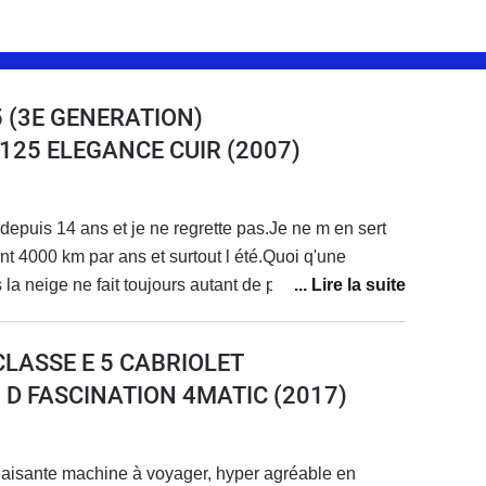
 (3E GENERATION)
8 125 ELEGANCE CUIR
(2007)
depuis 14 ans et je ne regrette pas.Je ne m en sert
t 4000 km par ans et surtout l été.Quoi q'une
a neige ne fait toujours autant de plaisir et je me fait
ar la gendarmerie car conduire decapoté en plein
arre.Voiture très fiable elle a 135000 km et n' a jamais
CLASSE E 5 CABRIOLET
 entretien habituel jamais de séjour au garage.
0 D FASCINATION 4MATIC
(2017)
laisante machine à voyager, hyper agréable en