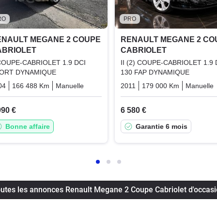
RO
PRO
ENAULT MEGANE 2 COUPE
RENAULT MEGANE 2 CO
ABRIOLET
CABRIOLET
 COUPE-CABRIOLET 1.9 DCI
II (2) COUPE-CABRIOLET 1.9 
ORT DYNAMIQUE
130 FAP DYNAMIQUE
04
166 488 Km
Manuelle
Diesel
2011
179 000 Km
Manuelle
990 €
6 580 €
Bonne affaire
Garantie 6 mois
utes les annonces Renault Megane 2 Coupe Cabriolet d'occas