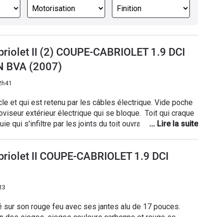
riolet II (2) COUPE-CABRIOLET 1.9 DCI
N BVA (2007)
2h41
cle et qui est retenu par les câbles électrique. Vide poche
oviseur extérieur électrique qui se bloque. Toit qui craque
e qui s'infiltre par les joints du toit ouvrant. (gare à la
au de bord d'une finition indigne du prix de la voiture
me de fermeture et ouverture avec carte main libre Poignet
riolet II COUPE-CABRIOLET 1.9 DCI
qui s'écaille et s'enlève
13
ué sur son rouge feu avec ses jantes alu de 17 pouces.