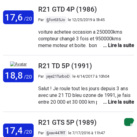
bonheur !! J'ai acheté cette voiture sans la voir car je
R21 GTD 4P (1986)
connaissais la fiabilité du bloc moteur 2,1. Certes, elle n'est
17,6
pas très jolie, mais la raison première d'une voiture c'est de
/20
Par
§for635Jo
le
12/25/2019 à 5h45
pouvoir démarrer en tout temps. Pas d'électronique, peu
d'options : c'est parfait ! pas de pannes !! Merci aux écolos
voiture achetee occasion a 250000kms
bobos de nous interdire de circuler avec !! soi disant qu'elles
compteur changé 3 fois et 950000kms
polluent et ce sont ces mêmes bobos qui achètent tout
meme moteur et boite. bon vehicule mais la
made in china !!
R18 etait superieure moins de petites
bricoles a reparer style cable embrayage
R21 TD 5P (1991)
sieges portes serrures fuite eau ...la 18 ou
20 30 D ça c'etait le super top en fiabilité!ça
18,8
/20
Par
jeje21TurboD
le
4/14/2017 à 10h04
avalait son million de kms sans broncher.
Salut ! Je roule tout les jours depuis 3 ans
avec une 21 TD bleu ozone de 1991, je fais
entre 20 000 et 30 000 km par an: =>
http://www.forum-
auto.com/marques/renault/sujet114724.htm
R21 GTS 5P (1989)
J'ai d'abord commencé par la modifier :
17,4
freins de 21 TurboD, moteur-boite de R25
/20
Par
§xav447RT
le
7/17/2016 à 11h47
TurboD, 4 vitres électrique, direction