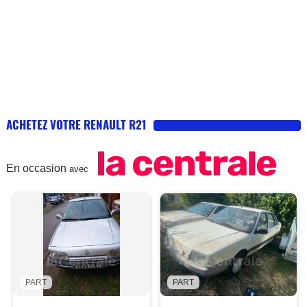
pour freiner. je n'ai pas l'ABS, mais je ne
risque pas de bloquer les roues sur le sec.
l'agrément est vraiment bon. on cherche un
peu les 92cv, ça n'accélère pas fort et
pourtant elle est légère (1100kg), mais on
les retrouve bien dans le couple. et c'est
bien agréable, on n'est pas à jouer tout le
temps entre les vitesse, on peut garder la
ACHETEZ VOTRE RENAULT R21
5e dès 60km/h. d'un autre coté à près de
300 000 km, peut etre que quelques poneys
sont devenus asthmatiques, mais les
compressions entre 8,5 et 9,5 bars attestent
En occasion
avec
du bon état relatif du moteur. d'ailleurs, pas
de consommation d'huile ni d'eau, peu
d'essence. A 130, on entend un peu le
moteur, mais ça reste discret. pas de bruit
de vent, pas de fuites d'eau, rien! ça roule et
c'est tout. à 130 on est a 7,5l-8l de sp95-
e10 aux 100. je ne connais pas la
PART
PART
consommation en ville, à mon avis on
s'approche du 9l. Sur un trajet de 600km dont