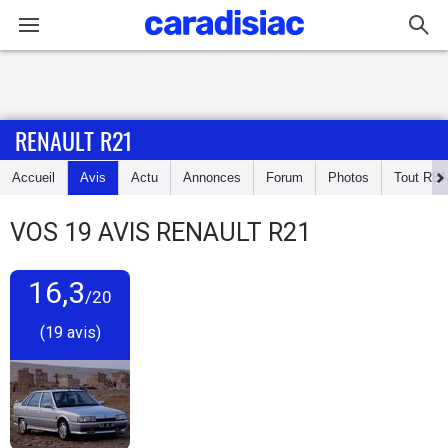
Connexion / Inscription
RENAULT R21
Accueil
Accueil
Avis
Actu
Annonces
Forum
Photos
Tout
RE
Actu
VOS
19
AVIS
RENAULT R21
Essais
16,3
Guide
/20
d'achat
(19 avis)
Electriques
Utilitaires