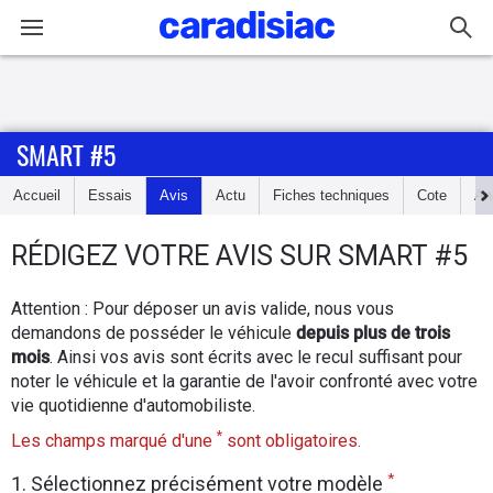
Connexion / Inscription
SMART #5
Accueil
Accueil
Essais
Avis
Actu
Fiches techniques
Cote
An
Actu
RÉDIGEZ
VOTRE AVIS SUR
SMART #5
Essais
Attention : Pour déposer un avis valide, nous vous
Guide
demandons de posséder le véhicule
depuis plus de trois
d'achat
mois
. Ainsi vos avis sont écrits avec le recul suffisant pour
noter le véhicule et la garantie de l'avoir confronté avec votre
Electriques
vie quotidienne d'automobiliste.
*
Les champs marqué d'une
sont obligatoires.
Utilitaires
*
1. Sélectionnez précisément votre modèle