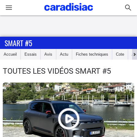
Connexion / Inscription
SMART #5
Accueil
Accueil
Essais
Avis
Actu
Fiches techniques
Cote
An
Actu
TOUTES LES VIDÉOS SMART #5
Essais
Guide
d'achat
Electriques
Utilitaires