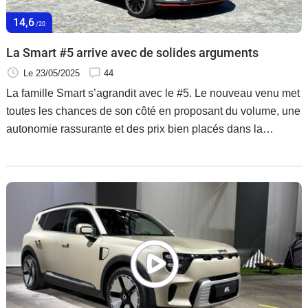
Flottes
14,6
/20
Auto
La Smart #5 arrive avec de solides arguments
Services
Le 23/05/2025
44
La famille Smart s’agrandit avec le #5. Le nouveau venu met
Forum
toutes les chances de son côté en proposant du volume, une
autonomie rassurante et des prix bien placés dans la
Moto
catégorie des SUV familiaux électriques.
Marques