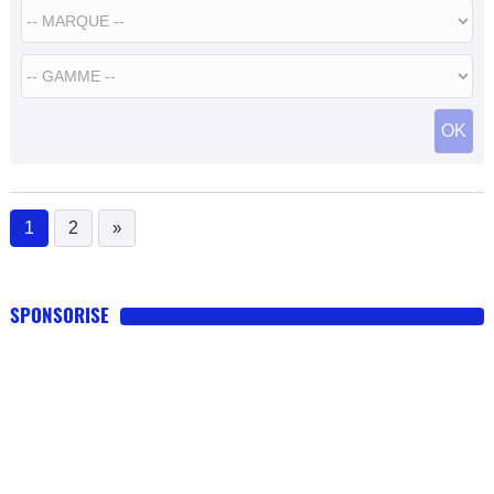
OK
1
2
»
(current)
SPONSORISE