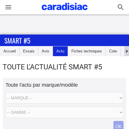
Connexion / Inscription
SMART #5
Accueil
Accueil
Essais
Avis
Actu
Fiches techniques
Cote
An
Actu
TOUTE L'ACTUALITÉ SMART #5
Essais
Toute l'actu par marque/modèle
Guide
d'achat
Electriques
Utilitaires
OK