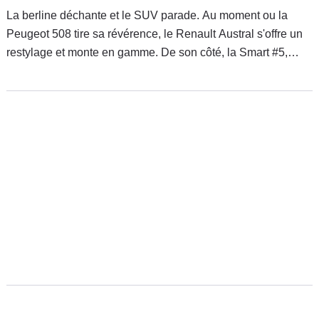
La berline déchante et le SUV parade. Au moment ou la
Peugeot 508 tire sa révérence, le Renault Austral s'offre un
restylage et monte en gamme. De son côté, la Smart #5,
autre auto haute sur pattes, fait son premier galop, très loin
de la craquante Fiat Seicento des années 90.