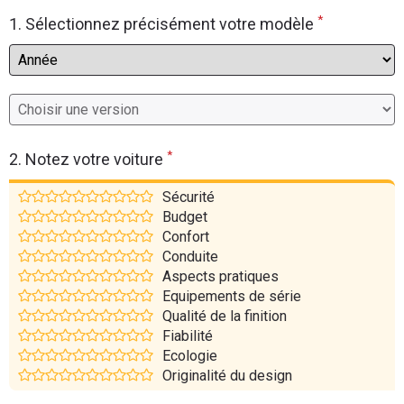
*
Flottes
1. Sélectionnez précisément votre modèle
Auto
Services
Forum
*
2. Notez votre voiture
Moto
Sécurité
Budget
Marques
Confort
Conduite
Aspects pratiques
Equipements de série
Qualité de la finition
Fiabilité
Ecologie
Originalité du design