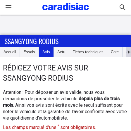
Connexion / Inscription
SSANGYONG RODIUS
Accueil
Accueil
Essais
Avis
Actu
Fiches techniques
Cote
An
Actu
RÉDIGEZ
VOTRE AVIS SUR
Essais
SSANGYONG RODIUS
Guide
Attention : Pour déposer un avis valide, nous vous
d'achat
demandons de posséder le véhicule
depuis plus de trois
mois
. Ainsi vos avis sont écrits avec le recul suffisant pour
Electriques
noter le véhicule et la garantie de l'avoir confronté avec votre
vie quotidienne d'automobiliste.
Utilitaires
*
Les champs marqué d'une
sont obligatoires.