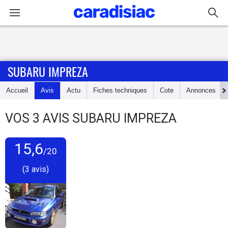
Connexion / Inscription
SUBARU IMPREZA
Accueil
Accueil
Avis
Actu
Fiches techniques
Cote
Annonces
Actu
VOS
3
AVIS
SUBARU IMPREZA
Essais
15,6
Guide
/20
d'achat
(3 avis)
Electriques
Utilitaires