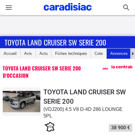
Connexion / Inscription
TOYOTA LAND CRUISER SW SERIE 200
Accueil
Accueil
Avis
Actu
Fiches techniques
Cote
Annonces
Actu
TOYOTA LAND CRUISER SW SERIE 200
avec
Essais
D'OCCASION
Guide
TOYOTA LAND CRUISER SW
d'achat
SERIE 200
(VDJ200) 4.5 V8 D-4D 286 LOUNGE
Electriques
5PL
Utilitaires
65
38 900 €