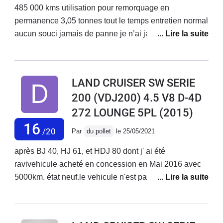
485 000 kms utilisation pour remorquage en
permanence 3,05 tonnes tout le temps entretien normal
aucun souci jamais de panne je n’ai jamais rien vu
rivaliser le prix de reviens au kilomètre est un signifiant
vu la qualité et la solidité du produit personneNe
pourra faire mieux je pense je vais commencer à
LAND CRUISER SW SERIE
regarder pour le remplacer il devrait passer la barre
200 (VDJ200) 4.5 V8 D-4D
des 500 000 kms Cet été
272 LOUNGE 5PL
(2015)
16
/20
Par
du pollet
le 25/05/2021
après BJ 40, HJ 61, et HDJ 80 dont j' ai été
ravivehicule acheté en concession en Mai 2016 avec
5000km. état neuf.le vehicule n'est pas utlisé chaque
jour.c'est toujours un plaisir de le conduire avec une
grande impression de sécurité.Que du bonheur (sauf
un petit problème de freins)je tracte de temps en temps