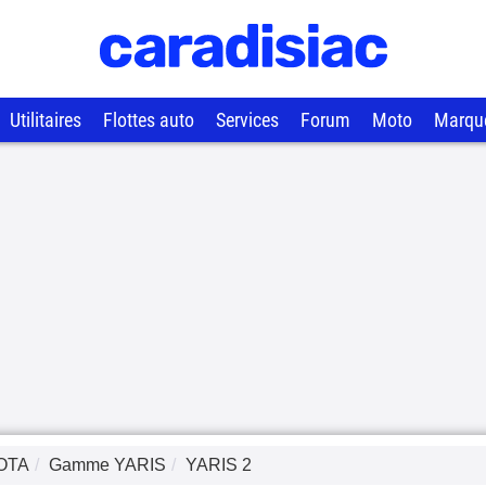
Utilitaires
Flottes auto
Services
Forum
Moto
Marqu
OTA
Gamme
YARIS
YARIS 2