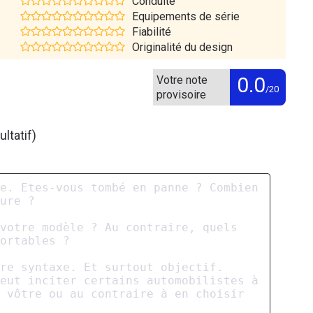
Conduite
Equipements de série
Fiabilité
Originalité du design
0.0
Votre note
/20
provisoire
ltatif)