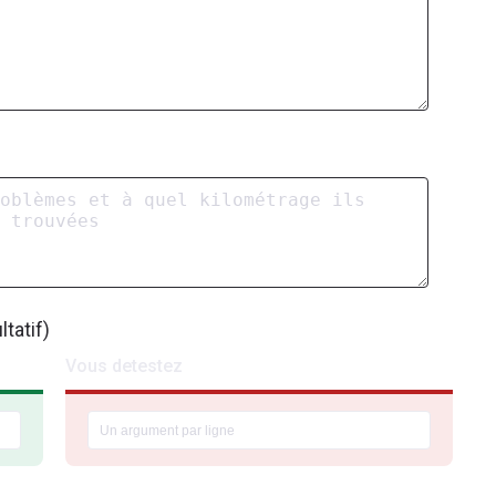
tatif)
Vous detestez