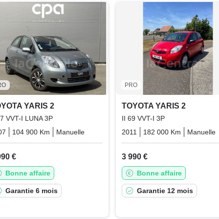
RO
PRO
YOTA YARIS 2
TOYOTA YARIS 2
 87 VVT-I LUNA 3P
II 69 VVT-I 3P
07
104 900 Km
Manuelle
Essence
2011
182 000 Km
Manuelle
990 €
3 990 €
Bonne affaire
Bonne affaire
Garantie 6 mois
Garantie 12 mois