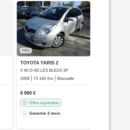
TOYOTA YARI
II (2) 100 VVT-
MULTIMODE 5P
2009
75 608 K
7 390 €
PRO
Garantie 1
TOYOTA YARIS 2
II 90 D-4D LES BLEUS 3P
Essence
2008
73 165 Km
Manuelle
Diesel
6 990 €
Offre équitable
Garantie 3 mois