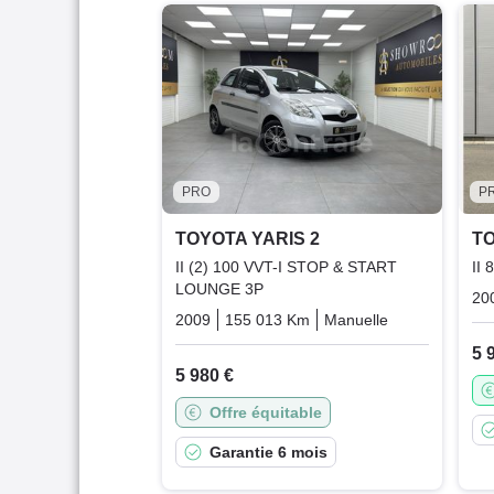
PRO
P
TOYOTA YARIS 2
TO
II (2) 100 VVT-I STOP & START
II
LOUNGE 3P
20
2009
155 013 Km
Manuelle
Essence
5 
5 980 €
Offre équitable
Garantie 6 mois