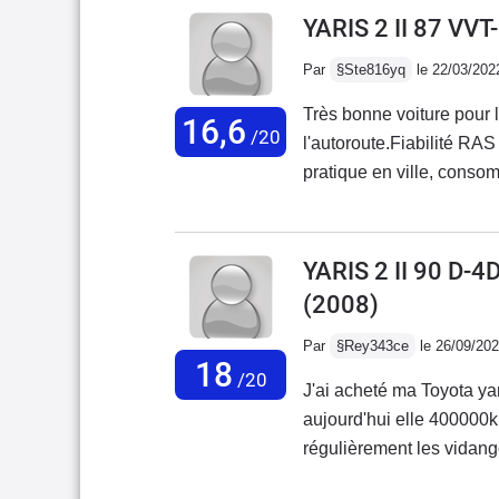
stationné dehors sous to
YARIS 2 II 87 VVT-
Par
§Ste816yq
le 22/03/202
Très bonne voiture pour 
16,6
/20
l'autoroute.Fiabilité RA
pratique en ville, conso
une petite voiture, fiab
très habitable et modula
rangements, fabriquée e
YARIS 2 II 90 D-
(2008)
Par
§Rey343ce
le 26/09/20
18
/20
J'ai acheté ma Toyota y
aujourd'hui elle 400000km
régulièrement les vidang
vidange tous les 60000km 