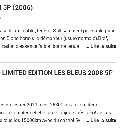
us les temps depuis 15 ans.
I 5P
(2006)
2
la ville, maniable, légère. Suffisamment puissante pour
S en 5 ans hormis le démarreur (usure normale).Bref,
mmation d'essence faible, bonne tenue de route pour
le, roule longtemps même avec une panne, compacte,
ble, bien équipée, direction souple, nombreux
n France
4D LIMITED EDITION LES BLEUS 2008 5P
21
aris en février 2013 avec 26300km au compteur
 au compteur et elle roule toujours très bien! Je fais
e tous les 15000km avec du castrol 5w30 et la grosse
avec tous les filtres! A part les plaquettes et pneus