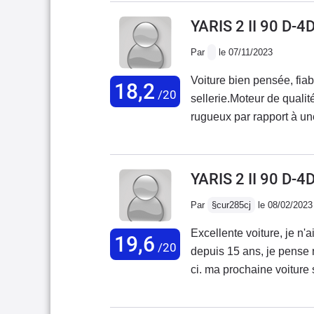
sonne creux mais la finitio
présents dans l'habitacle
YARIS 2 II 90 D-4
avec 70 000km et je n'ai
Par
le 07/11/2023
habitabilité la voiture di
coulissante qui offre de 
Voiture bien pensée, fiab
18,2
largement suffisant pour quelqu'un comme moi qui ne fait
/20
sellerie.Moteur de qualit
de la départementale, el
rugueux par rapport à un
peu plus de couple à bas
et silence)
YARIS 2 II 90 D-
Par
§cur285cj
le 08/02/2023
Excellente voiture, je n'
19,6
/20
depuis 15 ans, je pense ne plus retrouver de voiture économique comme celle-
ci. ma prochaine voiture sera sans doute une hybride yaris.le coffre est un peu
juste mais ça le fait.la boite de vite
elle est toujours en parf