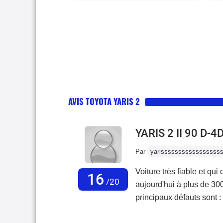
AVIS TOYOTA YARIS 2
YARIS 2 II 90 D-
Par
yarisssssssssssssssss
Voiture très fiable et qui 
16
/20
aujourd'hui à plus de 30
principaux défauts sont :
extérieurs en plastique - 