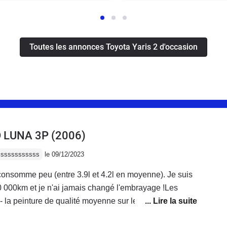
Toutes les annonces Toyota Yaris 2 d'occasion
4D LUNA 3P
(2006)
ssssssssssss
le 09/12/2023
consomme peu (entre 3.9l et 4.2l en moyenne). Je suis
0 000km et je n'ai jamais changé l'embrayage !Les
 - la peinture de qualité moyenne sur les parties
et les matériaux à l'intérieur de qualité médiocre et qui