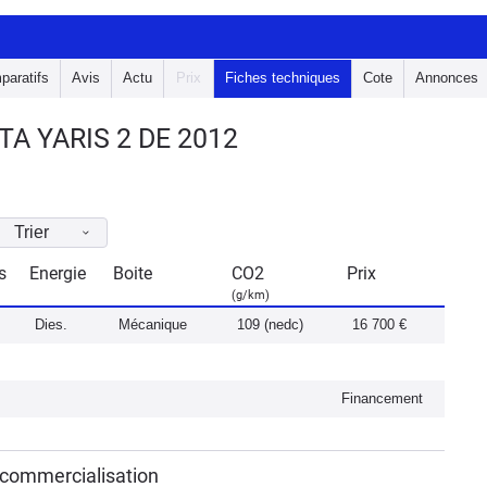
paratifs
Avis
Actu
Prix
Fiches techniques
Cote
Annonces
A YARIS 2 DE 2012
Trier
s
Energie
Boite
CO2
Prix
(g/km)
Dies.
Mécanique
109 (nedc)
16 700 €
Financement
 commercialisation