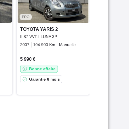
3 990 €
Bonne affai
PRO
Garantie 1
TOYOTA YARIS 2
II 87 VVT-I LUNA 3P
Diesel
2007
104 900 Km
Manuelle
Essence
5 990 €
Bonne affaire
Garantie 6 mois