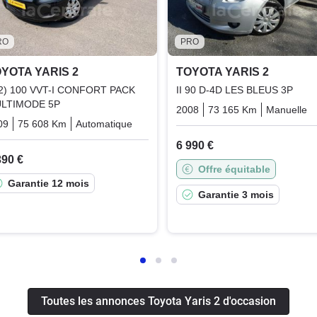
RO
PRO
YOTA YARIS 2
TOYOTA YARIS 2
 (2) 100 VVT-I CONFORT PACK
II 90 D-4D LES BLEUS 3P
LTIMODE 5P
2008
73 165 Km
Manuelle
09
75 608 Km
Automatique
Essence
6 990 €
390 €
Offre équitable
Garantie 12 mois
Garantie 3 mois
Toutes les annonces Toyota Yaris 2 d'occasion