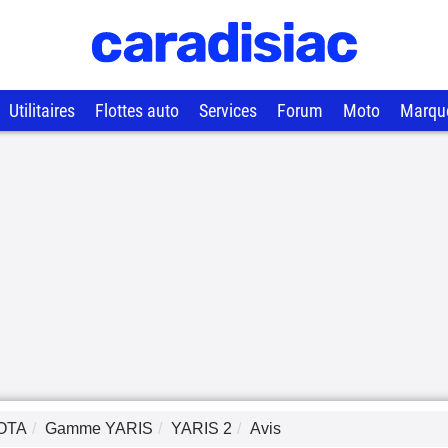
Utilitaires
Flottes auto
Services
Forum
Moto
Marqu
OTA
Gamme
YARIS
YARIS 2
Avis