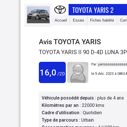
TOYOTA YARIS 2
Accueil
Essais
Fiches fiabilité
Com
Avis
TOYOTA YARIS
TOYOTA YARIS II 90 D-4D LUNA 3P
Par
yarisssssssssss
16,0
/20
le
9 déc. 2023 à 08h2
Véhicule possédé depuis
:
plus de 4 ans
Kilomètres par an
:
22000 kms
Cadre d'utilisation
:
Quotidien
Type de parcours
:
Urbain