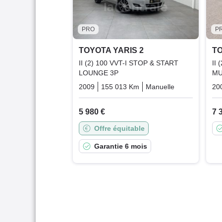
PRO
P
TOYOTA YARIS 2
TO
II (2) 100 VVT-I STOP & START
II
LOUNGE 3P
MU
2009
155 013 Km
Manuelle
Essence
20
5 980 €
7 
Offre équitable
Garantie 6 mois