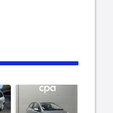
PRO
TOYOTA YARI
II 69 VVT-I 3P
2011
182 000 