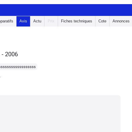
paratifs
Avis
Actu
Prix
Fiches techniques
Cote
Annonces
 - 2006
ssssssssssssssssss
4