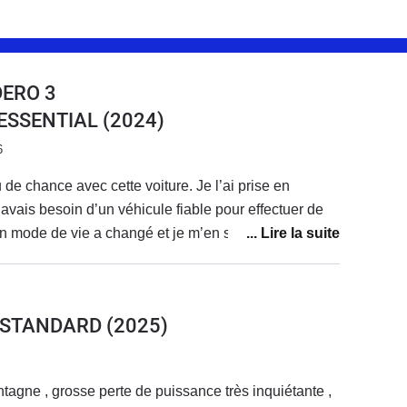
DERO 3
0 ESSENTIAL
(2024)
6
de chance avec cette voiture. Je l’ai prise en
j’avais besoin d’un véhicule fiable pour effectuer de
on mode de vie a changé et je m’en sers très peu.
 remplacer, à la fin de la location, par une sandero
5 ch, plus adaptée à mon usage
 depuis quelque temps, les problèmes s’enchaînent,
5 STANDARD
(2025)
 confiance pour partir en vacances avec elle, alors
principal usage.Tout d’abord, un point qui n’est pas
: les stations GPL autour de chez moi sont en panne
tagne , grosse perte de puissance très inquiétante ,
uis février-mars. Il faut surveiller les