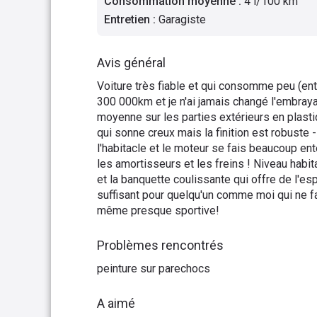
Consommation moyenne
:
4 l/100 km
Entretien
:
Garagiste
Avis général
Voiture très fiable et qui consomme peu (entr
300 000km et je n'ai jamais changé l'embrayag
moyenne sur les parties extérieurs en plastiq
qui sonne creux mais la finition est robuste -
l'habitacle et le moteur se fais beaucoup en
les amortisseurs et les freins ! Niveau habita
et la banquette coulissante qui offre de l'es
suffisant pour quelqu'un comme moi qui ne fai
même presque sportive!
Problèmes rencontrés
peinture sur parechocs
A aimé