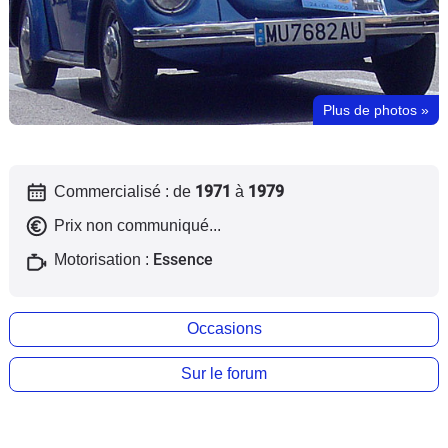
Flottes
Auto
Services
Plus de photos
»
Forum
1971
1979
Commercialisé : de
à
Moto
Prix non communiqué...
Marques
Essence
Motorisation :
Occasions
Sur le forum