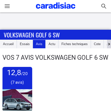
Connexion / Inscription
VOLKSWAGEN GOLF 6 SW
Accueil
Accueil
Essais
Avis
Actu
Fiches techniques
Cote
An
Actu
VOS
7
AVIS
VOLKSWAGEN GOLF 6 SW
Essais
12,8
Guide
/20
d'achat
(7 avis)
Electriques
Utilitaires