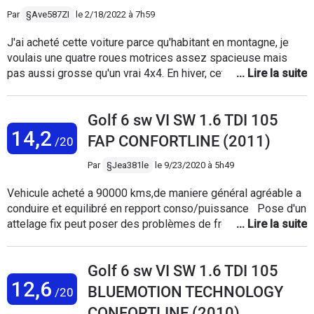
Par
§Ave587ZI
le
2/18/2022 à 7h59
J'ai acheté cette voiture parce qu'habitant en montagne, je
voulais une quatre roues motrices assez spacieuse mais
pas aussi grosse qu'un vrai 4x4. En hiver, cette Golf 6
4Motion ne se comporte pourtant pas mieux qu'un bon break
classique et comme sa garde au sol n'est pas terrible, elle
Golf 6 sw VI SW 1.6 TDI 105
m'a planté deux fois dans la neige fraîche...(j'ai auparavant eu
14,2
une Citroën C5 première génération qui ne m'a jamais planté
FAP CONFORTLINE (2011)
/20
dans la neige en treize hivers..). Je peux ajouter à cela : - un
FAP HS à 60000 km (pris en charge VW) - deux roulements
Par
§Jea381le
le
9/23/2020 à 5h49
HS à 90000 km - un verrouillage de bouchon de réservoir qui
Vehicule acheté a 90000 kms,de maniere général agréable a
se met en grève sans préavis (heureusement la trappe n'est
conduire et equilibré en repport conso/puissance Pose d'un
pas très rigide et ça s'ouvre facilement avec un petit levier
attelage fix peut poser des problèmes de frottement dans
en plastique, preuve que c'est une sécurité bien illusoire) -
les fin de pentes,un crochet Les retroviseurs se replie tres
une voiture globalement peu confortable (sièges fermes,
peut malgré un moteur electrique,le stationnement en millieu
suspensions sans filtre, confort acoustique médiocre :
Golf 6 sw VI SW 1.6 TDI 105
extra urbain a eviter Rangement coté habitacle un peut
moteur très présent avec un son très "agricole", bruits
12,6
décevant,place ridicule dans boite a gants,heureusement qu'il
éoliens prononcés) - un régulateur de vitesse fantaisiste
BLUEMOTION TECHNOLOGY
/20
y a les tiroirs sous les sieges
(jusqu'à 15km/h de plus que le réglage dans les descentes !)
CONFORTLINE (2010)