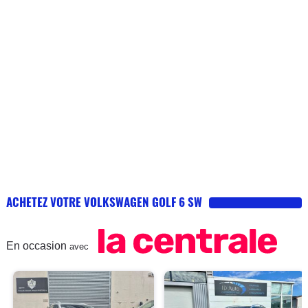
particulièrement fiable, elle est –pour sa catégorie- chère à
l’achat, chère en entretien et en réparation. Alors que reste-t-
il ? L’image et la qualité de finition ! Quand par ailleurs on sait
qu’une Mégane 3 d’âge et de caractéristiques identiques
coûtait 2à 3000€ moins cher à l’achat, était plus confortable
et plus agréable en conduite, même pas moins fiable, ça fait
quand même réfléchir… Pour autant cela n’a pas été une
mauvaise compagne, mais il faut vraiment être habitué à VW,
le confort ferme, les prix délirants de l’entretien et des
pièces, la tenue de route peu dynamique, le moteur diesel
peu fiable et affreusement rugueux …. Dommage car elle a
des qualités, une fois qu’on sait la gérer : elle a quand même
fait le job qui est de m’emmener domicile / travail tous les
ACHETEZ VOTRE VOLKSWAGEN GOLF 6 SW
jours sans trop consommer + ma petite famille en We et
vacances + déménagement de temps en temps.
En occasion
avec