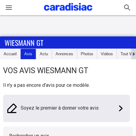
Connexion / Inscription
WIESMANN GT
Accueil
Accueil
Avis
Actu
Annonces
Photos
Vidéos
Tout
WI
Actu
VOS AVIS
WIESMANN
GT
Essais
Il n'y a pas encore d'avis pour ce modèle.
Guide
d'achat
Soyez le premier à donner votre avis
Electriques
Utilitaires
Rechercher un avis