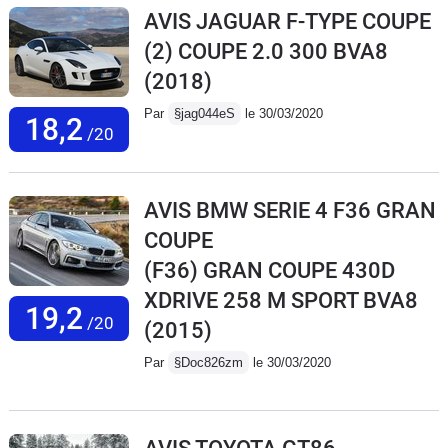
AVIS JAGUAR F-TYPE COUPE
(2) COUPE 2.0 300 BVA8
(2018)
Par
§jag044eS
le 30/03/2020
18,2
/20
AVIS BMW SERIE 4 F36 GRAN
COUPE
(F36) GRAN COUPE 430D
XDRIVE 258 M SPORT BVA8
19,2
/20
(2015)
Par
§Doc826zm
le 30/03/2020